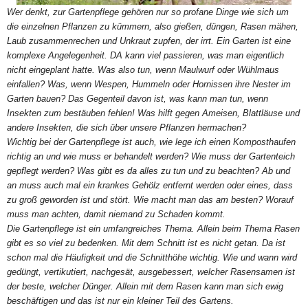
Wer denkt, zur Gartenpflege gehören nur so profane Dinge wie sich um
die einzelnen Pflanzen zu kümmern, also gießen, düngen, Rasen mähen,
Laub zusammenrechen und Unkraut zupfen, der irrt. Ein Garten ist eine
komplexe Angelegenheit. DA kann viel passieren, was man eigentlich
nicht eingeplant hatte. Was also tun, wenn Maulwurf oder Wühlmaus
einfallen? Was, wenn Wespen, Hummeln oder Hornissen ihre Nester im
Garten bauen? Das Gegenteil davon ist, was kann man tun, wenn
Insekten zum bestäuben fehlen! Was hilft gegen Ameisen, Blattläuse und
andere Insekten, die sich über unsere Pflanzen hermachen?
Wichtig bei der Gartenpflege ist auch, wie lege ich einen Komposthaufen
richtig an und wie muss er behandelt werden? Wie muss der Gartenteich
gepflegt werden? Was gibt es da alles zu tun und zu beachten? Ab und
an muss auch mal ein krankes Gehölz entfernt werden oder eines, dass
zu groß geworden ist und stört. Wie macht man das am besten? Worauf
muss man achten, damit niemand zu Schaden kommt.
Die Gartenpflege ist ein umfangreiches Thema. Allein beim Thema Rasen
gibt es so viel zu bedenken. Mit dem Schnitt ist es nicht getan. Da ist
schon mal die Häufigkeit und die Schnitthöhe wichtig. Wie und wann wird
gedüngt, vertikutiert, nachgesät, ausgebessert, welcher Rasensamen ist
der beste, welcher Dünger. Allein mit dem Rasen kann man sich ewig
beschäftigen und das ist nur ein kleiner Teil des Gartens.