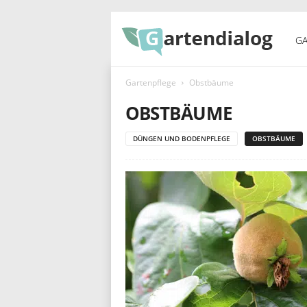
G
GA
Gartenpflege
Obstbäume
a
OBSTBÄUME
DÜNGEN UND BODENPFLEGE
OBSTBÄUME
r
t
e