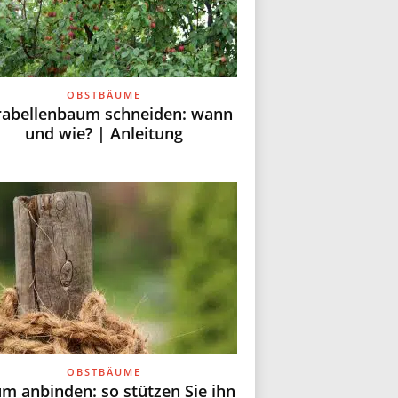
OBSTBÄUME
rabellenbaum schneiden: wann
und wie? | Anleitung
OBSTBÄUME
m anbinden: so stützen Sie ihn