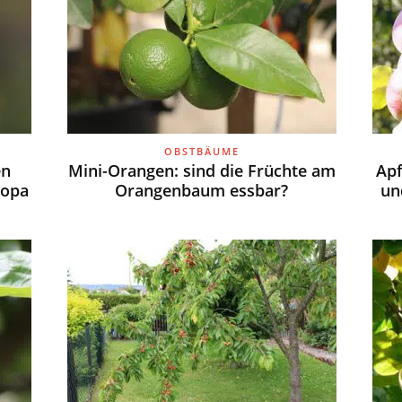
OBSTBÄUME
en
Mini-Orangen: sind die Früchte am
Ap
ropa
Orangenbaum essbar?
un