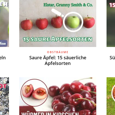
OBSTBÄUME
eln
Saure Äpfel: 15 säuerliche
Sü
Apfelsorten