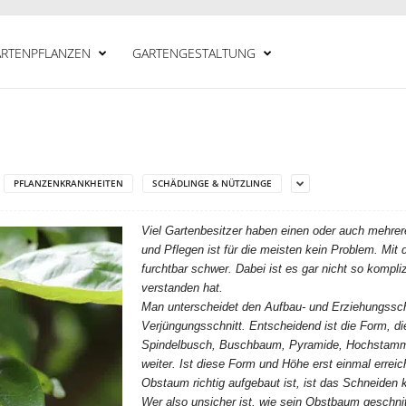
RTENPFLANZEN
GARTENGESTALTUNG
PFLANZENKRANKHEITEN
SCHÄDLINGE & NÜTZLINGE
Viel Gartenbesitzer haben einen oder auch mehre
und Pflegen ist für die meisten kein Problem. Mit
furchtbar schwer. Dabei ist es gar nicht so kompl
verstanden hat.
Man unterscheidet den Aufbau- und Erziehungsschn
Verjüngungsschnitt. Entscheidend ist die Form, d
Spindelbusch, Buschbaum, Pyramide, Hochstamm,
weiter. Ist diese Form und Höhe erst einmal erreich
Obstaum richtig aufgebaut ist, ist das Schneiden
Wer also unsicher ist, wie sein Obstbaum geschnit