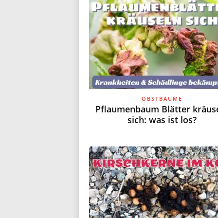
g
.
d
OBSTBÄUME
Pflaumenbaum Blätter kräus
sich: was ist los?
e