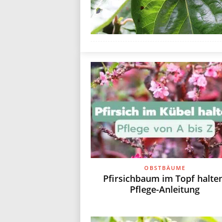
n
d
i
a
l
OBSTBÄUME
Pfirsichbaum im Topf halte
Pflege-Anleitung
o