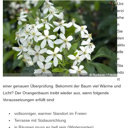
Unt
erzi
ehe
n
Sie
den
aktu
elle
n
Sta
ndo
rt
einer genauen Überprüfung. Bekommt der Baum viel Wärme und
Licht? Der Orangenbaum treibt wieder aus, wenn folgende
Voraussetzungen erfüllt sind:
vollsonniger, warmer Standort im Freien
Terrasse mit Südausrichtung
in Räumen muss es hell sein (Wintergarten)