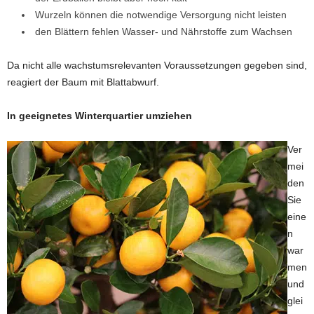
Wurzeln können die notwendige Versorgung nicht leisten
den Blättern fehlen Wasser- und Nährstoffe zum Wachsen
Da nicht alle wachstumsrelevanten Voraussetzungen gegeben sind,
reagiert der Baum mit Blattabwurf.
In geeignetes Winterquartier umziehen
Ver
mei
den
Sie
eine
n
war
men
und
glei