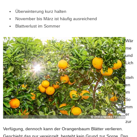
Überwinterung kurz halten
November bis März ist häufig ausreichend
Blattverlust im Sommer
Wär
me
und
Lich
t
steh
en
im
So
mm
er
zur
Verfügung, dennoch kann der Orangenbaum Blätter verlieren.
Geschieht das nur vereinzelt, besteht kein Grund zur Sorge. Das