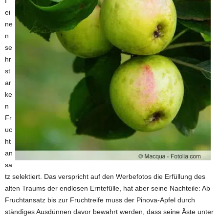
f
ei
ne
n
se
hr
st
ar
ke
n
Fr
uc
ht
an
sa
tz selektiert. Das verspricht auf den Werbefotos die Erfüllung des
alten Traums der endlosen Erntefülle, hat aber seine Nachteile: Ab
Fruchtansatz bis zur Fruchtreife muss der Pinova-Apfel durch
ständiges Ausdünnen davor bewahrt werden, dass seine Äste unter