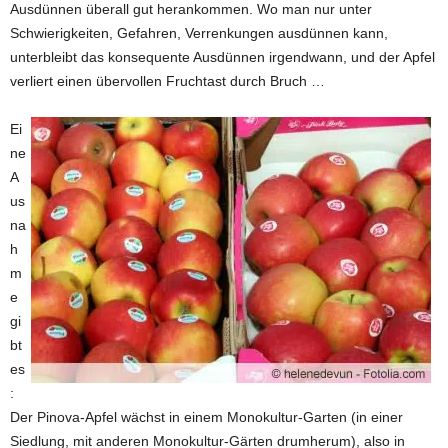
Ausdünnen überall gut herankommen. Wo man nur unter
Schwierigkeiten, Gefahren, Verrenkungen ausdünnen kann,
unterbleibt das konsequente Ausdünnen irgendwann, und der Apfel
verliert einen übervollen Fruchtast durch Bruch …
Ei
ne
A
us
na
h
m
e
gi
bt
es
:
Der Pinova-Apfel wächst in einem Monokultur-Garten (in einer
Siedlung, mit anderen Monokultur-Gärten drumherum), also in