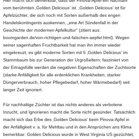
Hier macht sich bemerkbar, dass der Pinova-Apfel ein Nachfahr
vom berühmten ‚Golden Delicious‘ ist. ‚Golden Delicious‘ ist für
Apfelzüchter, die sich noch mit Sorten außerhalb des engen
Handelskontingents auskennen, „eine Art Sündenfall in der
Geschichte der modernen Apfelkultur“ (zitiert aus:
boomgarden.de/von-richtigen-und-falschen-aepfel.html). Wegen
seiner sagenhaften Fruchtbarkeit hat man ihn immer wieder
eingekreuzt, es gibt moderne Sorten mit 5 ‚Golden Delicious‘ im
Stammbaum bis zur Generation der Urgroßeltern; fasziniert von
der Ertragsfülle werden die negativen Eigenschaften der Zuchtsorte
(starke Anfälligkeit für alle erdenklichen Krankheiten, starker
Düngerverbrauch, hoher Pflegebedarf, hoher Wärmebedarf) seit
langer Zeit ignoriert.
Für nachhaltige Züchter ist das nichts anderes als verbotene
Inzucht, und Ignorieren macht die Sorte nicht gesünder. Tatsächlich
macht sich das Erbe des ‚Golden Delicious‘ beim Pinova-Apfel in
der Anfälligkeit v. a. für Mehltau und in den Ansprüchen ans Klima
bemerkbar: Golden Delicious wurde in West Virginia US gezüchtet,