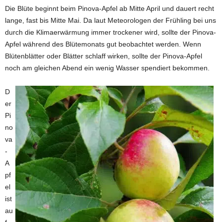
Die Blüte beginnt beim Pinova-Apfel ab Mitte April und dauert recht
lange, fast bis Mitte Mai. Da laut Meteorologen der Frühling bei uns
durch die Klimaerwärmung immer trockener wird, sollte der Pinova-
Apfel während des Blütemonats gut beobachtet werden. Wenn
Blütenblätter oder Blätter schlaff wirken, sollte der Pinova-Apfel
noch am gleichen Abend ein wenig Wasser spendiert bekommen.
D
er
Pi
no
va
-
A
pf
el
ist
au