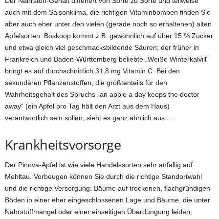
Der Nährstoff-Gehalt differiert von Sorte zu Sorte und teilweise
auch mit dem Saisonklima, die richtigen Vitaminbomben finden Sie
aber auch eher unter den vielen (gerade noch so erhaltenen) alten
Apfelsorten: Boskoop kommt z.B. gewöhnlich auf über 15 % Zucker
und etwa gleich viel geschmacksbildende Säuren; der früher in
Frankreich und Baden-Württemberg beliebte „Weiße Winterkalvill“
bringt es auf durchschnittlich 31,8 mg Vitamin C. Bei den
sekundären Pflanzenstoffen, die größtenteils für den
Wahrheitsgehalt des Spruchs „an apple a day keeps the doctor
away“ (ein Apfel pro Tag hält den Arzt aus dem Haus)
verantwortlich sein sollen, sieht es ganz ähnlich aus …
Krankheitsvorsorge
Der Pinova-Apfel ist wie viele Handelssorten sehr anfällig auf
Mehltau. Vorbeugen können Sie durch die richtige Standortwahl
und die richtige Versorgung: Bäume auf trockenen, flachgründigen
Böden in einer eher eingeschlossenen Lage und Bäume, die unter
Nährstoffmangel oder einer einseitigen Überdüngung leiden,