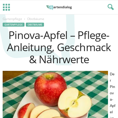
Gartenpflege
Obstbäume
GARTENPFLEGE
OBSTBÄUME
Pinova-Apfel – Pflege-
Anleitung, Geschmack
& Nährwerte
De
r
Pin
ov
a-
Apf
el