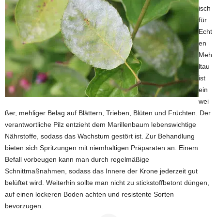
isch
für
Echt
en
Meh
ltau
ist
ein
wei
ßer, mehliger Belag auf Blättern, Trieben, Blüten und Früchten. Der
verantwortliche Pilz entzieht dem Marillenbaum lebenswichtige
Nährstoffe, sodass das Wachstum gestört ist. Zur Behandlung
bieten sich Spritzungen mit niemhaltigen Präparaten an. Einem
Befall vorbeugen kann man durch regelmäßige
Schnittmaßnahmen, sodass das Innere der Krone jederzeit gut
belüftet wird. Weiterhin sollte man nicht zu stickstoffbetont düngen,
auf einen lockeren Boden achten und resistente Sorten
bevorzugen.