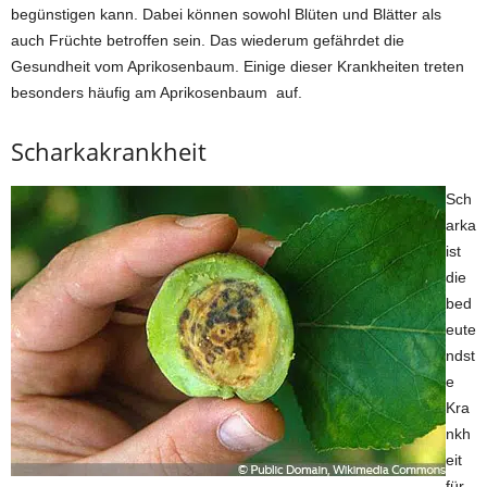
begünstigen kann. Dabei können sowohl Blüten und Blätter als
auch Früchte betroffen sein. Das wiederum gefährdet die
Gesundheit vom Aprikosenbaum. Einige dieser Krankheiten treten
besonders häufig am Aprikosenbaum auf.
Scharkakrankheit
Sch
arka
ist
die
bed
eute
ndst
e
Kra
nkh
eit
für