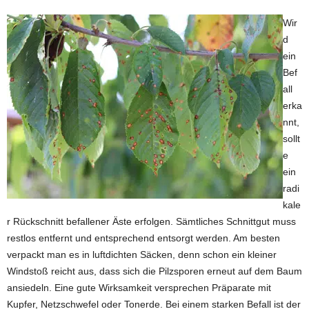
Wir
d
ein
Bef
all
erka
nnt,
sollt
e
ein
radi
kale
r Rückschnitt befallener Äste erfolgen. Sämtliches Schnittgut muss
restlos entfernt und entsprechend entsorgt werden. Am besten
verpackt man es in luftdichten Säcken, denn schon ein kleiner
Windstoß reicht aus, dass sich die Pilzsporen erneut auf dem Baum
ansiedeln. Eine gute Wirksamkeit versprechen Präparate mit
Kupfer, Netzschwefel oder Tonerde. Bei einem starken Befall ist der