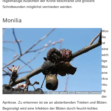
regelmäßige Auslichten der Krone beschränkt und größere
Schnittwunden möglichst vermieden werden.
Monilia
Mon
ilia
ist
eine
wich
tige
Blüt
ene
rkra
nku
ng
der
Aprikose. Zu erkennen ist sie an absterbenden Trieben und Blüten.
Begünstigt wird eine Infektion der Blüten durch feucht-kühles