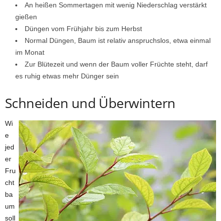
An heißen Sommertagen mit wenig Niederschlag verstärkt
gießen
Düngen vom Frühjahr bis zum Herbst
Normal Düngen, Baum ist relativ anspruchslos, etwa einmal
im Monat
Zur Blütezeit und wenn der Baum voller Früchte steht, darf
es ruhig etwas mehr Dünger sein
Schneiden und Überwintern
Wi
e
jed
er
Fru
cht
ba
um
soll