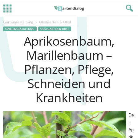
Gartengestaltung
Obstgarten & Obst
GARTENGESTALTUNG
OBSTGARTEN & OBST
Aprikosenbaum,
Marillenbaum –
Pflanzen, Pflege,
Schneiden und
Krankheiten
De
r
Ap
rik