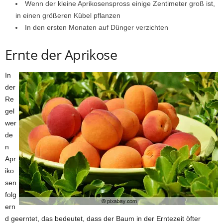
Wenn der kleine Aprikosenspross einige Zentimeter groß ist,
in einen größeren Kübel pflanzen
In den ersten Monaten auf Dünger verzichten
Ernte der Aprikose
In
der
Re
gel
wer
de
n
Apr
iko
sen
folg
ern
d geerntet, das bedeutet, dass der Baum in der Erntezeit öfter