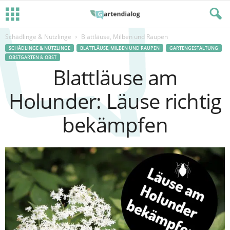
Schädlinge & Nützlinge
Blattläuse, Milben und Raupen
SCHÄDLINGE & NÜTZLINGE
BLATTLÄUSE, MILBEN UND RAUPEN
GARTENGESTALTUNG
OBSTGARTEN & OBST
Blattläuse am
Holunder: Läuse richtig
bekämpfen