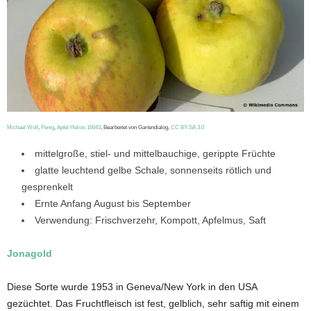
Michael Wolf
,
Penig
,
Apfel Helios 16643
, Bearbeitet von Gartendialog,
CC BY-SA 3.0
mittelgroße, stiel- und mittelbauchige, gerippte Früchte
glatte leuchtend gelbe Schale, sonnenseits rötlich und
gesprenkelt
Ernte Anfang August bis September
Verwendung: Frischverzehr, Kompott, Apfelmus, Saft
Jonagold
Diese Sorte wurde 1953 in Geneva/New York in den USA
gezüchtet. Das Fruchtfleisch ist fest, gelblich, sehr saftig mit einem