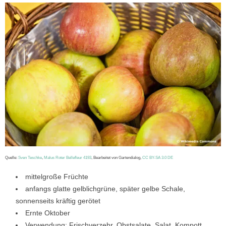
Quelle:
Sven Teschke
,
Malus Roter Bellefleur 4193
, Bearbeitet von Gartendialog,
CC BY-SA 3.0 DE
mittelgroße Früchte
anfangs glatte gelblichgrüne, später gelbe Schale,
sonnenseits kräftig gerötet
Ernte Oktober
Verwendung: Frischverzehr, Obstsalate, Salat, Kompott