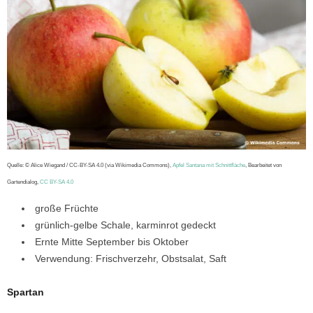
Quelle: © Alice Wiegand / CC-BY-SA 4.0 (via Wikimedia Commons),
Apfel Santana mit Schnittfläche
, Bearbeitet von
Gartendialog,
CC BY-SA 4.0
große Früchte
grünlich-gelbe Schale, karminrot gedeckt
Ernte Mitte September bis Oktober
Verwendung: Frischverzehr, Obstsalat, Saft
Spartan