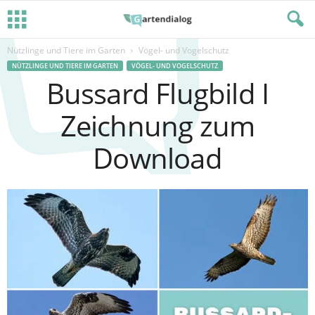
Nützlinge und Tiere im Garten
Vögel- und Vogelschutz
NÜTZLINGE UND TIERE IM GARTEN
VÖGEL- UND VOGELSCHUTZ
Bussard Flugbild I
Zeichnung zum
Download