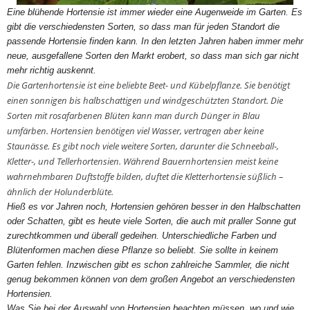
Eine blühende Hortensie ist immer wieder eine Augenweide im Garten. Es
gibt die verschiedensten Sorten, so dass man für jeden Standort die
passende Hortensie finden kann. In den letzten Jahren haben immer mehr
neue, ausgefallene Sorten den Markt erobert, so dass man sich gar nicht
mehr richtig auskennt.
Die Gartenhortensie ist eine beliebte Beet- und Kübelpflanze. Sie benötigt
einen sonnigen bis halbschattigen und windgeschützten Standort. Die
Sorten mit rosafarbenen Blüten kann man durch Dünger in Blau
umfärben. Hortensien benötigen viel Wasser, vertragen aber keine
Staunässe. Es gibt noch viele weitere Sorten, darunter die Schneeball-,
Kletter-, und Tellerhortensien. Während Bauernhortensien meist keine
wahrnehmbaren Duftstoffe bilden, duftet die Kletterhortensie süßlich –
ähnlich der Holunderblüte.
Hieß es vor Jahren noch, Hortensien gehören besser in den Halbschatten
oder Schatten, gibt es heute viele Sorten, die auch mit praller Sonne gut
zurechtkommen und überall gedeihen. Unterschiedliche Farben und
Blütenformen machen diese Pflanze so beliebt. Sie sollte in keinem
Garten fehlen. Inzwischen gibt es schon zahlreiche Sammler, die nicht
genug bekommen können von dem großen Angebot an verschiedensten
Hortensien.
Was Sie bei der Auswahl von Hortensien beachten müssen, wo und wie