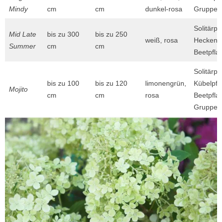
Mindy
cm
cm
dunkel-rosa
Gruppen
Solitärpf
Mid Late
bis zu 300
bis zu 250
weiß, rosa
Heckenpf
Summer
cm
cm
Beetpfla
Solitärpf
bis zu 100
bis zu 120
limonengrün,
Kübelpfl
Mojito
cm
cm
rosa
Beetpfla
Gruppen