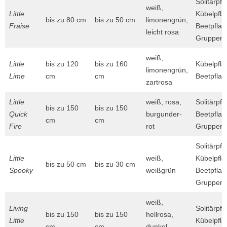
Solitärpfl
weiß,
Little
Kübelpfla
bis zu 80 cm
bis zu 50 cm
limonengrün,
Fraise
Beetpflan
leicht rosa
Gruppenp
weiß,
Little
bis zu 120
bis zu 160
Kübelpfla
limonengrün,
Lime
cm
cm
Beetpflan
zartrosa
Little
weiß, rosa,
Solitärpfl
bis zu 150
bis zu 150
Quick
burgunder-
Beetpflan
cm
cm
Fire
rot
Gruppenp
Solitärpfl
Little
weiß,
Kübelpfla
bis zu 50 cm
bis zu 30 cm
Spooky
weißgrün
Beetpflan
Gruppenp
weiß,
Living
Solitärpfl
bis zu 150
bis zu 150
hellrosa,
Little
Kübelpfla
cm
cm
dunkel-