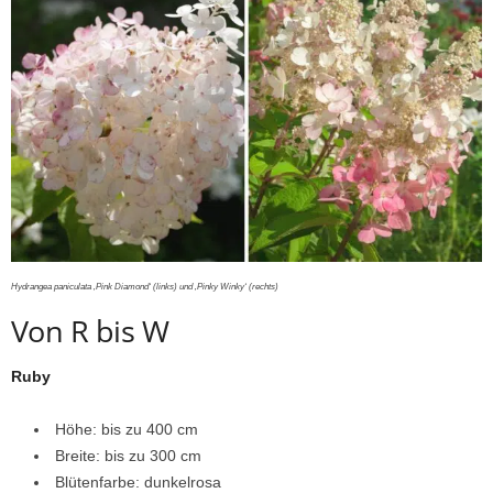
Hydrangea paniculata ‚Pink Diamond‘ (links) und ‚Pinky Winky‘ (rechts)
Von R bis W
Ruby
Höhe: bis zu 400 cm
Breite: bis zu 300 cm
Blütenfarbe: dunkelrosa