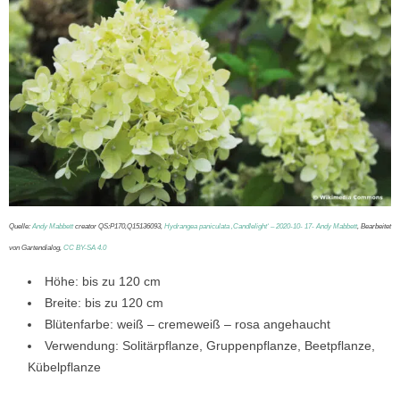
Quelle:
Andy Mabbett
creator QS:P170,Q15136093,
Hydrangea paniculata ‚Candlelight‘ – 2020-10- 17- Andy Mabbett
, Bearbeitet
von Gartendialog,
CC BY-SA 4.0
Höhe: bis zu 120 cm
Breite: bis zu 120 cm
Blütenfarbe: weiß – cremeweiß – rosa angehaucht
Verwendung: Solitärpflanze, Gruppenpflanze, Beetpflanze,
Kübelpflanze