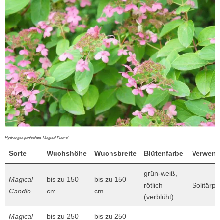
Hydrangea paniculata ‚Magical Flame‘
Sorte
Wuchshöhe
Wuchsbreite
Blütenfarbe
Verwen
grün-weiß,
Magical
bis zu 150
bis zu 150
rötlich
Solitärpf
Candle
cm
cm
(verblüht)
Magical
bis zu 250
bis zu 250