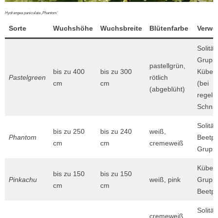
Hydrangea paniculata ‚Phantom‘
Sorte
Wuchshöhe
Wuchsbreite
Blütenfarbe
Verwe
Solitär
Gruppe
pastellgrün,
bis zu 400
bis zu 300
Kübelp
Pastelgreen
rötlich
cm
cm
(bei
(abgeblüht)
regel
Schnitt
Solitär
bis zu 250
bis zu 240
weiß,
Phantom
Beetpf
cm
cm
cremeweiß
Grupp
Kübelp
bis zu 150
bis zu 150
Pinkachu
weiß, pink
Gruppe
cm
cm
Beetpf
Solitär
cremeweiß,