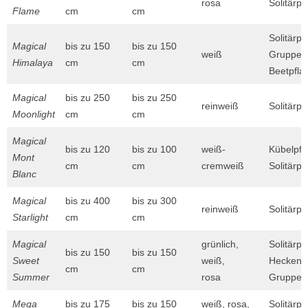
rosa
Solitärpf
Flame
cm
cm
Solitärpf
Magical
bis zu 150
bis zu 150
weiß
Gruppenp
Himalaya
cm
cm
Beetpfla
Magical
bis zu 250
bis zu 250
reinweiß
Solitärpf
Moonlight
cm
cm
Magical
bis zu 120
bis zu 100
weiß-
Kübelpfl
Mont
cm
cm
cremweiß
Solitärpf
Blanc
Magical
bis zu 400
bis zu 300
reinweiß
Solitärpf
Starlight
cm
cm
Magical
grünlich,
Solitärpf
bis zu 150
bis zu 150
Sweet
weiß,
Heckenpf
cm
cm
Summer
rosa
Gruppen
Mega
bis zu 175
bis zu 150
weiß, rosa,
Solitärpf