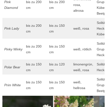
Pink
bis zu 200
bis zu 200
Gruppe
rosa,
Diamond
cm
cm
Kübelp
altrosa
Beetpf
Solitär
bis zu 200
bis zu 150
Pink Lady
weiß, rosa
Hecken
cm
cm
Kübelp
Solitär
bis zu 200
bis zu 150
Pinky Winky
weiß, rötlich
Gruppe
cm
cm
Hecke
bis zu 150
bis zu 120
limonengrün,
Solitär
Polar Bear
cm
cm
weiß, rosa
Hecke
Solitär
bis zu 150
bis zu 150
weiß,
Prim White
Gruppe
cm
cm
hellrosa
Beetpf