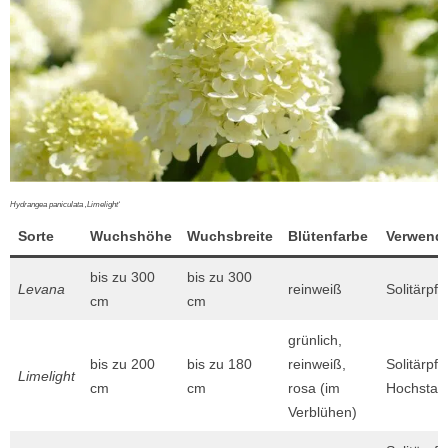
Hydrangea paniculata ‚Limelight‘
Sorte
Wuchshöhe
Wuchsbreite
Blütenfarbe
Verwend
bis zu 300
bis zu 300
Levana
reinweiß
Solitärpfl
cm
cm
grünlich,
bis zu 200
bis zu 180
reinweiß,
Solitärpfl
Limelight
cm
cm
rosa (im
Hochsta
Verblühen)