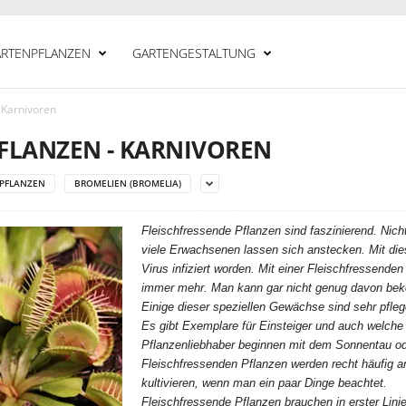
RTENPFLANZEN
GARTENGESTALTUNG
 Karnivoren
PFLANZEN - KARNIVOREN
RPFLANZEN
BROMELIEN (BROMELIA)
Fleischfressende Pflanzen sind faszinierend. Nicht
viele Erwachsenen lassen sich anstecken. Mit die
Virus infiziert worden. Mit einer Fleischfressende
immer mehr. Man kann gar nicht genug davon be
Einige dieser speziellen Gewächse sind sehr pfleg
Es gibt Exemplare für Einsteiger und auch welche 
Pflanzenliebhaber beginnen mit dem Sonnentau ode
Fleischfressenden Pflanzen werden recht häufig a
kultivieren, wenn man ein paar Dinge beachtet.
Fleischfressende Pflanzen brauchen in erster Linie 