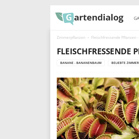
G
GA
Zimmerpflanzen
Fleischfressende Pflanzen -
a
FLEISCHFRESSENDE 
BANANE - BANANENBAUM
BELIEBTE ZIMME
r
t
e