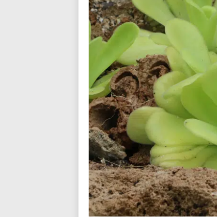
n
d
i
a
l
o