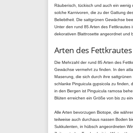
Räuberisch, tückisch und auch ein wenig 
g
solche Karnivoren, die zu der Gattung de
Beliebtheit. Die sattgrünen Gewächse beei
Unter den rund 85 Arten des Fettkrautes is
dekorativen Blattrosette angeordnet und b
.
Arten des Fettkrautes
d
Die Mehrzahl der rund 85 Arten des Fettkr
Gewächse vermehrt zu finden. In den atla
Maserung, die sich durch ihre sattgrünen 
e
schlanke Pinguicula gypsicola zu finden,
in den Bergen ist Pinguicula ramosa beheim
Blüten erreichen ein Größe von bis zu eine
Alle Arten bevorzugen Biotope, die währe
teilweise auch durchaus nassen Boden biet
Sukkulenten, in hübsch angeordneten Wint