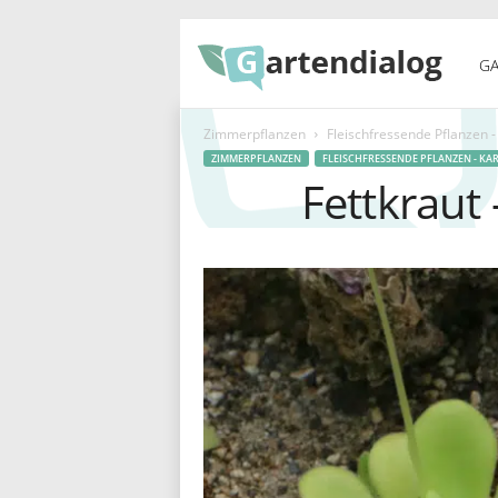
G
GA
Zimmerpflanzen
Fleischfressende Pflanzen -
a
ZIMMERPFLANZEN
FLEISCHFRESSENDE PFLANZEN - KA
Fettkraut
r
t
e