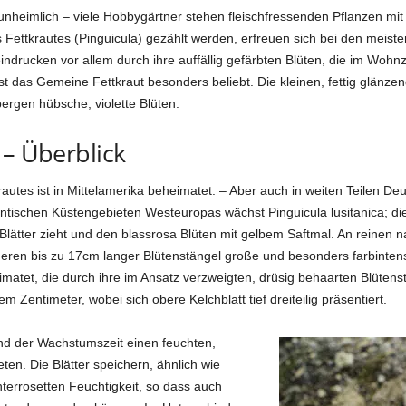
unheimlich – viele Hobbygärtner stehen fleischfressenden Pflanzen m
s Fettkrautes (Pinguicula) gezählt werden, erfreuen sich bei den mei
ndrucken vor allem durch ihre auffällig gefärbten Blüten, die im Wohn
t das Gemeine Fettkraut besonders beliebt. Die kleinen, fettig glänzen
ergen hübsche, violette Blüten.
 – Überblick
autes ist in Mittelamerika beheimatet. – Aber auch in weiten Teilen De
ntischen Küstengebieten Westeuropas wächst Pinguicula lusitanica; die
Blätter zieht und den blassrosa Blüten mit gelbem Saftmal. An reinen 
 deren bis zu 17cm langer Blütenstängel große und besonders farbinten
atet, die durch ihre im Ansatz verzweigten, drüsig behaarten Blütenstiel
m Zentimeter, wobei sich obere Kelchblatt tief dreiteilig präsentiert.
nd der Wachstumszeit einen feuchten,
en. Die Blätter speichern, ähnlich wie
errosetten Feuchtigkeit, so dass auch