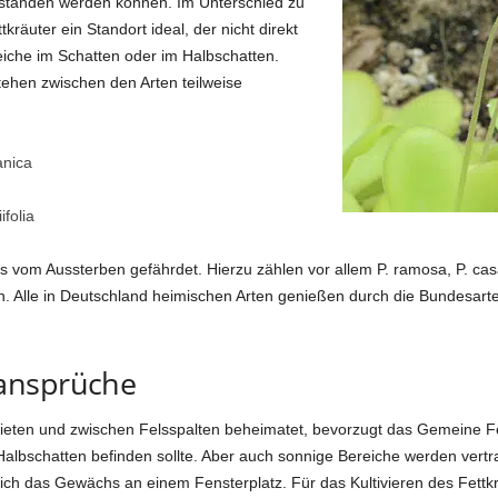
erstanden werden können. Im Unterschied zu
kräuter ein Standort ideal, der nicht direkt
eiche im Schatten oder im Halbschatten.
ehen zwischen den Arten teilweise
anica
ifolia
s vom Aussterben gefährdet. Hierzu zählen vor allem P. ramosa, P. casab
 Alle in Deutschland heimischen Arten genießen durch die Bundesar
ansprüche
bieten und zwischen Felsspalten beheimatet, bevorzugt das Gemeine 
 Halbschatten befinden sollte. Aber auch sonnige Bereiche werden vertra
sich das Gewächs an einem Fensterplatz. Für das Kultivieren des Fettk