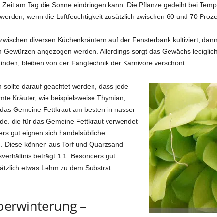
te Zeit am Tag die Sonne eindringen kann. Die Pflanze gedeiht bei Te
rden, wenn die Luftfeuchtigkeit zusätzlich zwischen 60 und 70 Prozen
wischen diversen Küchenkräutern auf der Fensterbank kultiviert; dann 
n Gewürzen angezogen werden. Allerdings sorgt das Gewächs lediglich
inden, bleiben von der Fangtechnik der Karnivore verschont.
 sollte darauf geachtet werden, dass jede
mte Kräuter, wie beispielsweise Thymian,
das Gemeine Fettkraut am besten in nasser
rde, die für das Gemeine Fettkraut verwendet
rs gut eignen sich handelsübliche
. Diese können aus Torf und Quarzsand
verhältnis beträgt 1:1. Besonders gut
ätzlich etwas Lehm zu dem Substrat
berwinterung –