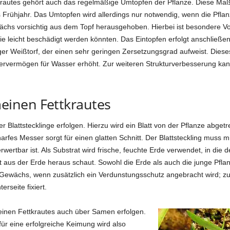
rautes gehört auch das regelmäßige Umtopfen der Pflanze. Diese Maß
s Frühjahr. Das Umtopfen wird allerdings nur notwendig, wenn die Pfl
chs vorsichtig aus dem Topf herausgehoben. Hierbei ist besondere Vo
ie leicht beschädigt werden könnten. Das Eintopfen erfolgt anschließe
er Weißtorf, der einen sehr geringen Zersetzungsgrad aufweist. Dieses
ichervermögen für Wasser erhöht. Zur weiteren Strukturverbesserung ka
inen Fettkrautes
lattstecklinge erfolgen. Hierzu wird ein Blatt von der Pflanze abgetr
rfes Messer sorgt für einen glatten Schnitt. Der Blattsteckling muss m
rwertbar ist. Als Substrat wird frische, feuchte Erde verwendet, in die
att aus der Erde heraus schaut. Sowohl die Erde als auch die junge Pfl
Gewächs, wenn zusätzlich ein Verdunstungsschutz angebracht wird; zu
rseite fixiert.
inen Fettkrautes auch über Samen erfolgen.
ür eine erfolgreiche Keimung wird also