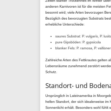
Zeiten starker Trockenheit im Winter üb
anderen Karnivoren ist für die meisten Fett
besonnt wird; viele Arten bevorzugen Ber
Bezüglich des bevorzugten Substrats best
erhebliche Unterschiede:
saures Substrat: P. vulgaris, P. lusit
pure Gipsböden: P. gypsicola
blanker Fels: P. ramosa, P. vallisneri
Zahlreiche Arten des Fettkrautes gelten al
Lebensräume zunehmend zerstört werden.
Schutz.
Standort- und Boden
Ursprünglich in Lateinamerika in Moorge
hellen Standort, der sich idealerweise im
Sonnenlicht erhält. Besonders wohl fühlt 