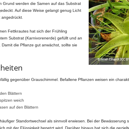
sem Grund werden die Samen auf das Substrat
ugedeckt. Auf diese Weise gelangt genug Licht
t angedrückt.
en Fettkrautes hat sich der Frühling
tem Substrat (Karnivorenerde) gefüllt und an
 Damit die Pflanze gut anwächst, sollte sie
heiten
fällig gegenüber Grauschimmel. Befallene Pflanzen weisen ein charakte
den Blättern
spitzen weich
asen auf den Blättern
ufiger Standortwechsel als sinnvoll erwiesen. Bei der Bewässerung so
ich mit der Flüssigkeit benetzt wird. Darüber hinaus hat sich die gezie