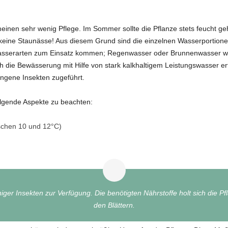
einen sehr wenig Pflege. Im Sommer sollte die Pflanze stets feucht 
keine Staunässe! Aus diesem Grund sind die einzelnen Wasserportionen
asserarten zum Einsatz kommen; Regenwasser oder Brunnenwasser we
och die Bewässerung mit Hilfe von stark kalkhaltigem Leistungswasser er
angene Insekten zugeführt.
olgende Aspekte zu beachten:
schen 10 und 12°C)
ger Insekten zur Verfügung. Die benötigten Nährstoffe holt sich die Pf
den Blättern.