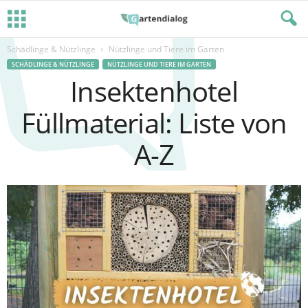
Schädlinge & Nützlinge
Nützlinge und Tiere im Garten
SCHÄDLINGE & NÜTZLINGE
NÜTZLINGE UND TIERE IM GARTEN
Insektenhotel
Füllmaterial: Liste von
A-Z