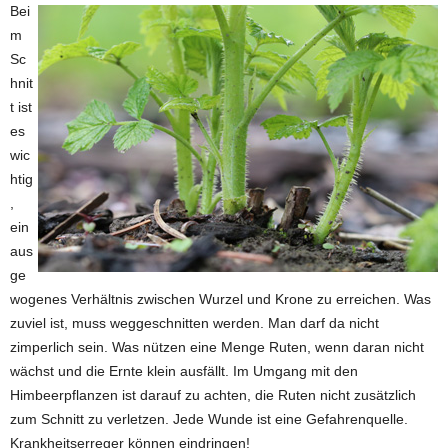
Bei
m
Sc
hnit
t ist
es
wic
htig
,
ein
aus
ge
wogenes Verhältnis zwischen Wurzel und Krone zu erreichen. Was
zuviel ist, muss weggeschnitten werden. Man darf da nicht
zimperlich sein. Was nützen eine Menge Ruten, wenn daran nicht
wächst und die Ernte klein ausfällt. Im Umgang mit den
Himbeerpflanzen ist darauf zu achten, die Ruten nicht zusätzlich
zum Schnitt zu verletzen. Jede Wunde ist eine Gefahrenquelle.
Krankheitserreger können eindringen!