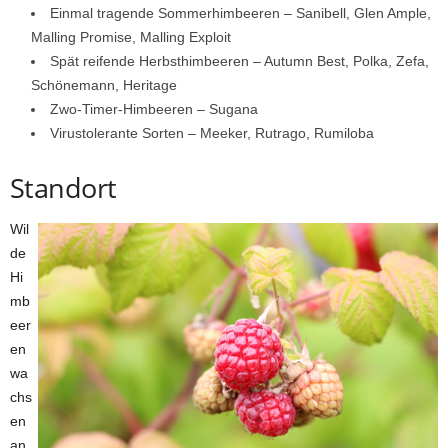
Einmal tragende Sommerhimbeeren – Sanibell, Glen Ample,
Malling Promise, Malling Exploit
Spät reifende Herbsthimbeeren – Autumn Best, Polka, Zefa,
Schönemann, Heritage
Zwo-Timer-Himbeeren – Sugana
Virustolerante Sorten – Meeker, Rutrago, Rumiloba
Standort
Wil
de
Hi
mb
eer
en
wa
chs
en
an