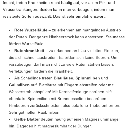
feucht, treten Krankheiten recht häufig auf, vor allem Pilz- und
Viruserkrankungen. Beiden kann man vorbeugen, indem man
resistente Sorten auswählt. Das ist sehr empfehlenswert.
Rote Wurzelfäule
– zu erkennen am mangelnden Austrieb
der Ruten. Der ganze Himbeerstock kann absterben. Staunässe
fördert Wurzelfäule.
Rutenkrankheit
– zu erkennen an blau-violetten Flecken,
die sich schnell ausbreiten. Es bilden sich keine Beeren. Um
vorzubeugen darf man nicht zu viele Ruten stehen lassen.
Verletzungen fördern die Krankheit.
Als Schädlinge treten
Blauläuse
,
Spinnmilben
und
Gallmilben
auf. Blattläuse mit Fingern abstreifen oder mit
Wasserstrahl abspülen! Mit Kernseifenlauge sprühen hilft
ebenfalls. Spinnmilben mit Brennnesseltee besprühen.
Himbeeren zurückschneiden, also befallene Triebe entfernen.
Sehr gut helfen Raubmilben.
Gelbe Blätter
deuten häufig auf einen Magnesiummangel
hin. Dagegen hilft magnesiumhaltiger Dünger.