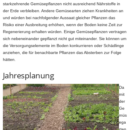
starkzehrende Gemüsepflanzen nicht ausreichend Nährstoffe in
der Erde verbleiben. Andere Gemüsearten ziehen Krankheiten an
und würden bei nachfolgender Aussaat gleicher Pflanzen das
Risiko einer Ausbreitung erhöhen, wenn der Boden keine Zeit zur
Regenerierung erhalten würden. Einige Gemüsepflanzen vertragen
sich nebeneinander gepflanzt nicht gut miteinander. Sie können um
die Versorgungselemente im Boden konkurrieren oder Schädlinge
anziehen, die für benachbarte Pflanzen das Absterben zur Folge
hätten.
Jahresplanung
Da
mit
der
Ge
müs
ega
rten