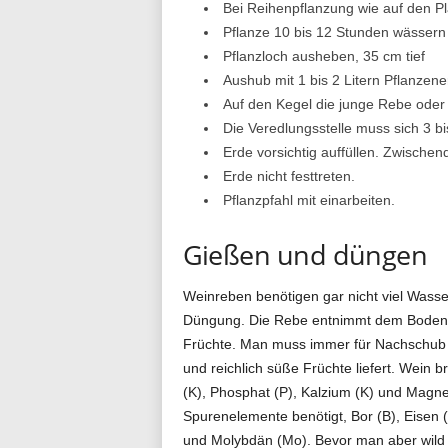
Bei Reihenpflanzung wie auf den Pl
Pflanze 10 bis 12 Stunden wässern
Pflanzloch ausheben, 35 cm tief
Aushub mit 1 bis 2 Litern Pflanzen
Auf den Kegel die junge Rebe oder d
Die Veredlungsstelle muss sich 3 b
Erde vorsichtig auffüllen. Zwisc
Erde nicht festtreten.
Pflanzpfahl mit einarbeiten.
Gießen und düngen
Weinreben benötigen gar nicht viel Wasser
Düngung. Die Rebe entnimmt dem Boden M
Früchte. Man muss immer für Nachschub s
und reichlich süße Früchte liefert. Wein b
(K), Phosphat (P), Kalzium (K) und Mag
Spurenelemente benötigt, Bor (B), Eisen 
und Molybdän (Mo). Bevor man aber wild dr