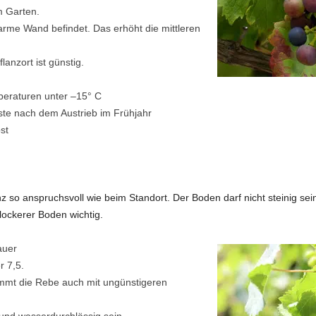
m Garten.
warme Wand befindet. Das erhöht die mittleren
nzort ist günstig.
peraturen unter –15° C
te nach dem Austrieb im Frühjahr
st
z so anspruchsvoll wie beim Standort. Der Boden darf nicht steinig sein
 lockerer Boden wichtig.
auer
r 7,5.
ommt die Rebe auch mit ungünstigeren
 und wasserdurchlässig sein.