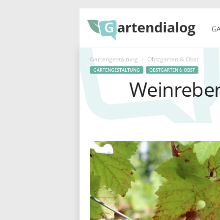
G
GA
Gartengestaltung
Obstgarten & Obst
a
GARTENGESTALTUNG
OBSTGARTEN & OBST
Weinreben
r
t
e