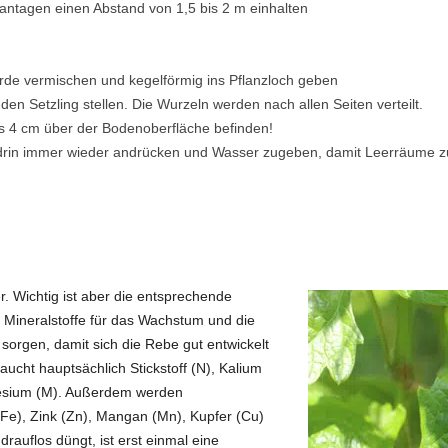
antagen einen Abstand von 1,5 bis 2 m einhalten
erde vermischen und kegelförmig ins Pflanzloch geben
en Setzling stellen. Die Wurzeln werden nach allen Seiten verteilt.
is 4 cm über der Bodenoberfläche befinden!
hendrin immer wieder andrücken und Wasser zugeben, damit Leerräum
. Wichtig ist aber die entsprechende
ineralstoffe für das Wachstum und die
orgen, damit sich die Rebe gut entwickelt
raucht hauptsächlich Stickstoff (N), Kalium
nesium (M). Außerdem werden
(Fe), Zink (Zn), Mangan (Mn), Kupfer (Cu)
auflos düngt, ist erst einmal eine