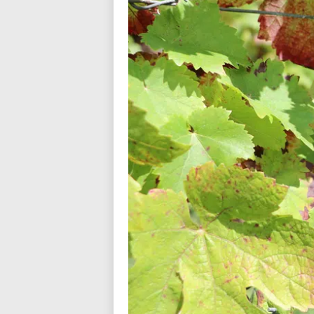
n
d
i
a
l
o