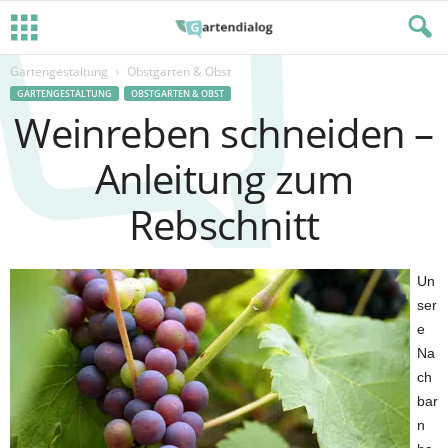
Gartengestaltung
Obstgarten & Obst
GARTENGESTALTUNG
OBSTGARTEN & OBST
Weinreben schneiden –
Anleitung zum
Rebschnitt
Un
ser
e
Na
ch
bar
n