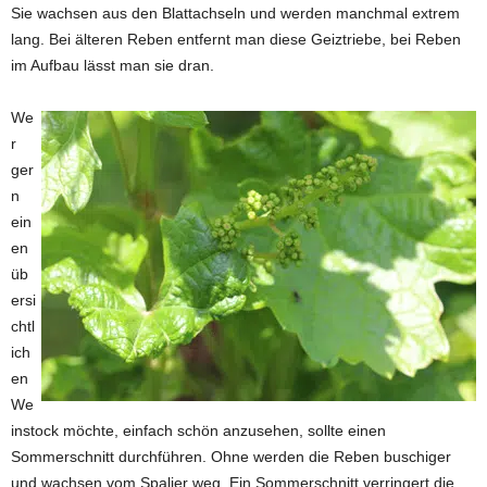
Sie wachsen aus den Blattachseln und werden manchmal extrem
lang. Bei älteren Reben entfernt man diese Geiztriebe, bei Reben
im Aufbau lässt man sie dran.
We
r
ger
n
ein
en
üb
ersi
chtl
ich
en
We
instock möchte, einfach schön anzusehen, sollte einen
Sommerschnitt durchführen. Ohne werden die Reben buschiger
und wachsen vom Spalier weg. Ein Sommerschnitt verringert die