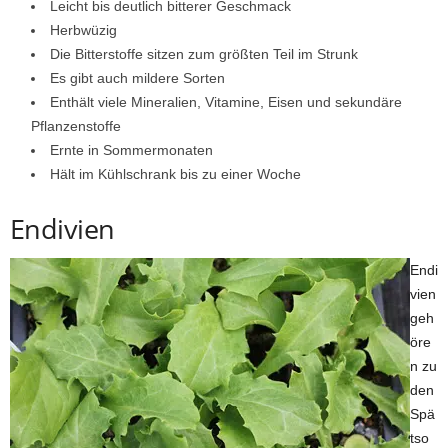
Leicht bis deutlich bitterer Geschmack
Herbwüzig
Die Bitterstoffe sitzen zum größten Teil im Strunk
Es gibt auch mildere Sorten
Enthält viele Mineralien, Vitamine, Eisen und sekundäre
Pflanzenstoffe
Ernte in Sommermonaten
Hält im Kühlschrank bis zu einer Woche
Endivien
Endi
vien
geh
öre
n zu
den
Spä
tso