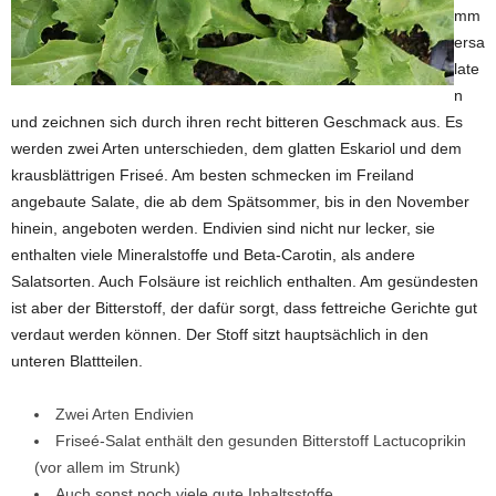
mm
ersa
late
n
und zeichnen sich durch ihren recht bitteren Geschmack aus. Es
werden zwei Arten unterschieden, dem glatten Eskariol und dem
krausblättrigen Friseé. Am besten schmecken im Freiland
angebaute Salate, die ab dem Spätsommer, bis in den November
hinein, angeboten werden. Endivien sind nicht nur lecker, sie
enthalten viele Mineralstoffe und Beta-Carotin, als andere
Salatsorten. Auch Folsäure ist reichlich enthalten. Am gesündesten
ist aber der Bitterstoff, der dafür sorgt, dass fettreiche Gerichte gut
verdaut werden können. Der Stoff sitzt hauptsächlich in den
unteren Blattteilen.
Zwei Arten Endivien
Friseé-Salat enthält den gesunden Bitterstoff Lactucoprikin
(vor allem im Strunk)
Auch sonst noch viele gute Inhaltsstoffe