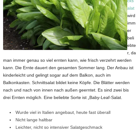
cks
alat
wird
imm
er
beli
ebte
r, da
man immer genau so viel ernten kann, wie frisch verzehrt werden
kann. Die Ernte dauert den gesamten Sommer lang. Der Anbau ist
kinderleicht und gelingt sogar auf dem Balkon, auch im
Balkonkasten. Schnittsalat bildet keine Köpfe. Die Blätter werden
nach und nach von innen nach außen geerntet. Es sind zwei bis
drei Ernten möglich. Eine beliebte Sorte ist „Baby-Leaf-Salat.
Wurde viel in Italien angebaut, heute fast überall
Nicht lange haltbar
Leichter, nicht so intensiver Salatgeschmack