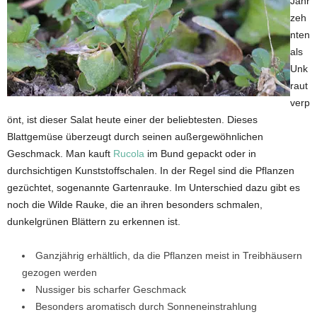
Jahr
zeh
nten
als
Unk
raut
verp
önt, ist dieser Salat heute einer der beliebtesten. Dieses
Blattgemüse überzeugt durch seinen außergewöhnlichen
Geschmack. Man kauft
Rucola
im Bund gepackt oder in
durchsichtigen Kunststoffschalen. In der Regel sind die Pflanzen
gezüchtet, sogenannte Gartenrauke. Im Unterschied dazu gibt es
noch die Wilde Rauke, die an ihren besonders schmalen,
dunkelgrünen Blättern zu erkennen ist.
Ganzjährig erhältlich, da die Pflanzen meist in Treibhäusern
gezogen werden
Nussiger bis scharfer Geschmack
Besonders aromatisch durch Sonneneinstrahlung