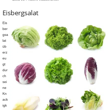
Eisbergsalat
Eis
ber
gsa
lat
üb
erz
eu
gt
dur
ch
sei
ne
Kn
ack
igk