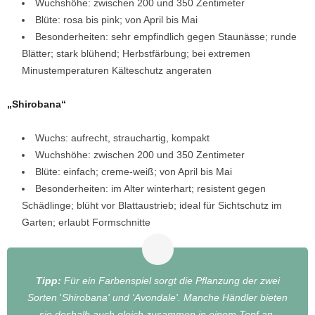
Wuchshöhe: zwischen 200 und 350 Zentimeter
Blüte: rosa bis pink; von April bis Mai
Besonderheiten: sehr empfindlich gegen Staunässe; runde
Blätter; stark blühend; Herbstfärbung; bei extremen
Minustemperaturen Kälteschutz angeraten
„Shirobana“
Wuchs: aufrecht, strauchartig, kompakt
Wuchshöhe: zwischen 200 und 350 Zentimeter
Blüte: einfach; creme-weiß; von April bis Mai
Besonderheiten: im Alter winterhart; resistent gegen
Schädlinge; blüht vor Blattaustrieb; ideal für Sichtschutz im
Garten; erlaubt Formschnitte
Tipp:
Für ein Farbenspiel sorgt die Pflanzung der zwei
Sorten
'
Shirobana' und 'Avondale'. Manche Händler bieten
sie deshalb auch gleich zusammen in einem Topf an.