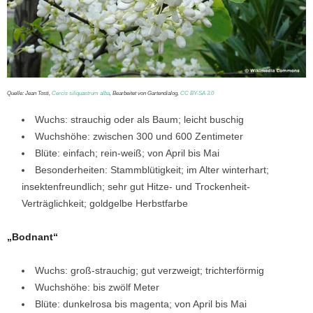
Quelle: Jean Tosti,
Cercis siliquastrum alba
, Bearbeitet von Gartendialog,
CC BY-SA 3.0
Wuchs: strauchig oder als Baum; leicht buschig
Wuchshöhe: zwischen 300 und 600 Zentimeter
Blüte: einfach; rein-weiß; von April bis Mai
Besonderheiten: Stammblütigkeit; im Alter winterhart;
insektenfreundlich; sehr gut Hitze- und Trockenheit-
Verträglichkeit; goldgelbe Herbstfarbe
„Bodnant“
Wuchs: groß-strauchig; gut verzweigt; trichterförmig
Wuchshöhe: bis zwölf Meter
Blüte: dunkelrosa bis magenta; von April bis Mai