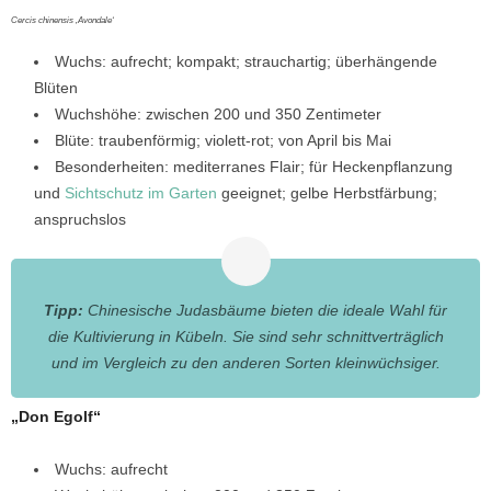
Cercis chinensis ‚Avondale‘
Wuchs: aufrecht; kompakt; strauchartig; überhängende
Blüten
Wuchshöhe: zwischen 200 und 350 Zentimeter
Blüte: traubenförmig; violett-rot; von April bis Mai
Besonderheiten: mediterranes Flair; für Heckenpflanzung
und
Sichtschutz im Garten
geeignet; gelbe Herbstfärbung;
anspruchslos
Tipp:
Chinesische Judasbäume bieten die ideale Wahl für
die Kultivierung in Kübeln. Sie sind sehr schnittverträglich
und im Vergleich zu den anderen Sorten kleinwüchsiger.
„Don Egolf“
Wuchs: aufrecht