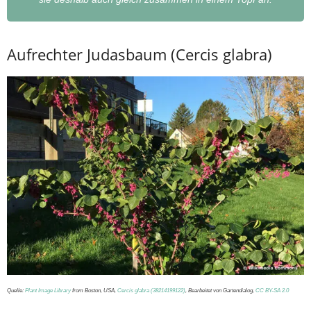
Aufrechter Judasbaum (Cercis glabra)
Quelle:
Plant Image Library
from Boston, USA,
Cercis glabra (38214199122)
, Bearbeitet von Gartendialog,
CC BY-SA 2.0