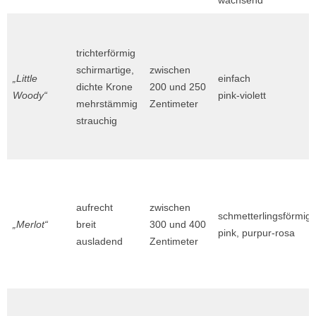
trichterförmig
schirmartige,
zwischen
„Little
einfach
dichte Krone
200 und 250
Woody“
pink-violett
mehrstämmig
Zentimeter
strauchig
aufrecht
zwischen
schmetterlingsförmig
„Merlot“
breit
300 und 400
pink, purpur-rosa
ausladend
Zentimeter