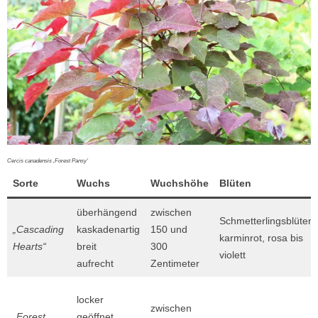
Cercis canadensis ‚Forest Pansy‘
Sorte
Wuchs
Wuchshöhe
Blüten
überhängend
zwischen
Schmetterlingsblüten
„Cascading
kaskadenartig
150 und
karminrot, rosa bis
Hearts“
breit
300
violett
aufrecht
Zentimeter
locker
zwischen
„Forest
geöffnet