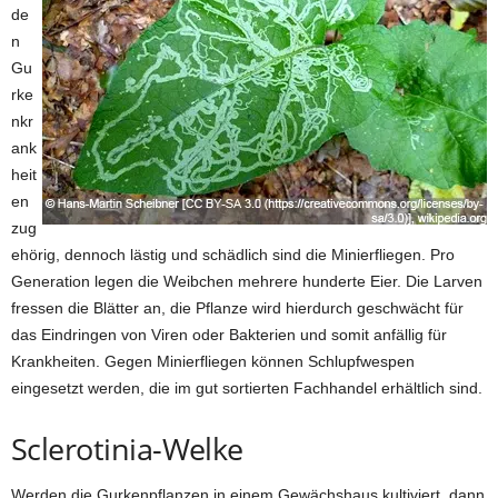
de
n
Gu
rke
nkr
ank
heit
en
zug
ehörig, dennoch lästig und schädlich sind die Minierfliegen. Pro
Generation legen die Weibchen mehrere hunderte Eier. Die Larven
fressen die Blätter an, die Pflanze wird hierdurch geschwächt für
das Eindringen von Viren oder Bakterien und somit anfällig für
Krankheiten. Gegen Minierfliegen können Schlupfwespen
eingesetzt werden, die im gut sortierten Fachhandel erhältlich sind.
Sclerotinia-Welke
Werden die Gurkenpflanzen in einem Gewächshaus kultiviert, dann