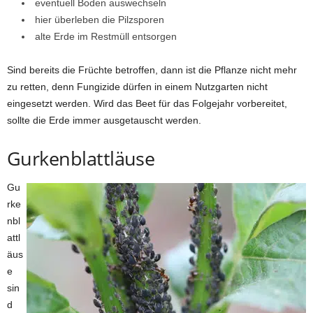
eventuell Boden auswechseln
hier überleben die Pilzsporen
alte Erde im Restmüll entsorgen
Sind bereits die Früchte betroffen, dann ist die Pflanze nicht mehr
zu retten, denn Fungizide dürfen in einem Nutzgarten nicht
eingesetzt werden. Wird das Beet für das Folgejahr vorbereitet,
sollte die Erde immer ausgetauscht werden.
Gurkenblattläuse
Gu
rke
nbl
attl
äus
e
sin
d