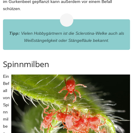
im Gurkenbeet gepflanzt kann außerdem vor einem Befall
schützen.
Tipp:
Vielen Hobbygärtnern ist die Sclerotina-Welke auch als
Weißstängeligkeit oder Stängelfäule bekannt.
Spinnmilben
Ein
Bef
all
von
Spi
nn
mil
be