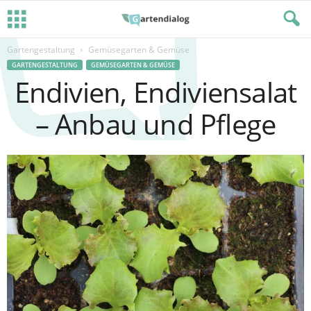
Gartengestaltung
Gemüsegarten & Gemüse
GARTENGESTALTUNG
GEMÜSEGARTEN & GEMÜSE
Endivien, Endiviensalat
– Anbau und Pflege