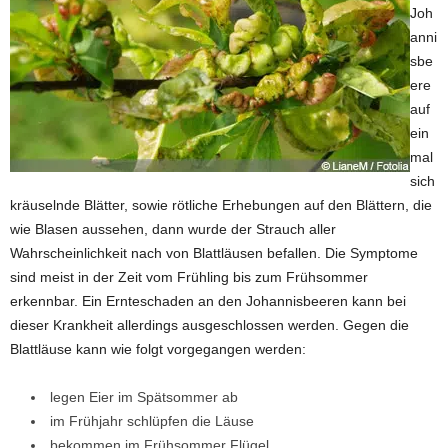
Joh
anni
sbe
ere
auf
ein
mal
sich
kräuselnde Blätter, sowie rötliche Erhebungen auf den Blättern, die
wie Blasen aussehen, dann wurde der Strauch aller
Wahrscheinlichkeit nach von Blattläusen befallen. Die Symptome
sind meist in der Zeit vom Frühling bis zum Frühsommer
erkennbar. Ein Ernteschaden an den Johannisbeeren kann bei
dieser Krankheit allerdings ausgeschlossen werden. Gegen die
Blattläuse kann wie folgt vorgegangen werden:
legen Eier im Spätsommer ab
im Frühjahr schlüpfen die Läuse
bekommen im Frühsommer Flügel