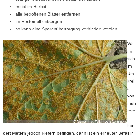
meist im Herbst
alle betroffenen Blätter entfernen
im Restemüll entsorgen
so kann eine Sporenübertragung verhindert werden
We
nn
sich
im
Um
krei
s
von
meh
rere
n
hun
dert Metern jedoch Kiefern befinden, dann ist ein erneuter Befall in