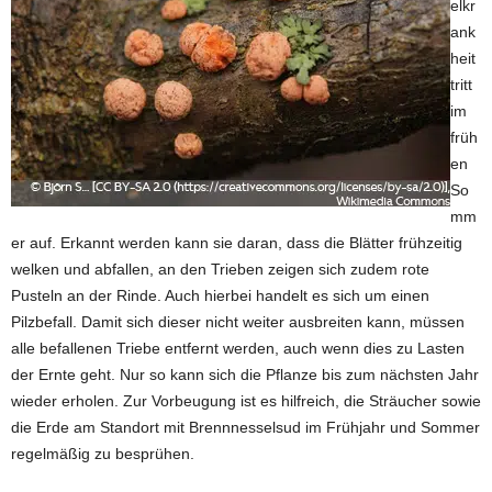
elkr
ank
heit
tritt
im
früh
en
So
mm
er auf. Erkannt werden kann sie daran, dass die Blätter frühzeitig
welken und abfallen, an den Trieben zeigen sich zudem rote
Pusteln an der Rinde. Auch hierbei handelt es sich um einen
Pilzbefall. Damit sich dieser nicht weiter ausbreiten kann, müssen
alle befallenen Triebe entfernt werden, auch wenn dies zu Lasten
der Ernte geht. Nur so kann sich die Pflanze bis zum nächsten Jahr
wieder erholen. Zur Vorbeugung ist es hilfreich, die Sträucher sowie
die Erde am Standort mit Brennnesselsud im Frühjahr und Sommer
regelmäßig zu besprühen.