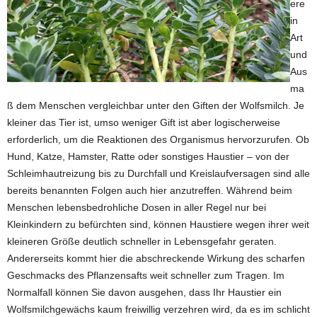
ere
in
Art
und
Aus
ma
ß dem Menschen vergleichbar unter den Giften der Wolfsmilch. Je
kleiner das Tier ist, umso weniger Gift ist aber logischerweise
erforderlich, um die Reaktionen des Organismus hervorzurufen. Ob
Hund, Katze, Hamster, Ratte oder sonstiges Haustier – von der
Schleimhautreizung bis zu Durchfall und Kreislaufversagen sind alle
bereits benannten Folgen auch hier anzutreffen. Während beim
Menschen lebensbedrohliche Dosen in aller Regel nur bei
Kleinkindern zu befürchten sind, können Haustiere wegen ihrer weit
kleineren Größe deutlich schneller in Lebensgefahr geraten.
Andererseits kommt hier die abschreckende Wirkung des scharfen
Geschmacks des Pflanzensafts weit schneller zum Tragen. Im
Normalfall können Sie davon ausgehen, dass Ihr Haustier ein
Wolfsmilchgewächs kaum freiwillig verzehren wird, da es im schlicht