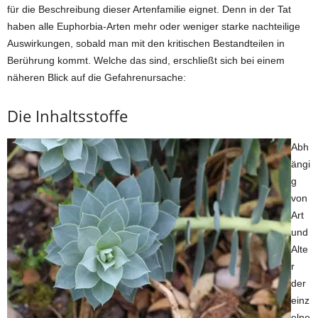
für die Beschreibung dieser Artenfamilie eignet. Denn in der Tat
haben alle Euphorbia-Arten mehr oder weniger starke nachteilige
Auswirkungen, sobald man mit den kritischen Bestandteilen in
Berührung kommt. Welche das sind, erschließt sich bei einem
näheren Blick auf die Gefahrenursache:
Die Inhaltsstoffe
Abh
ängi
g
von
Art
und
Alte
r
der
einz
elne