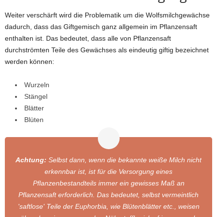
Weiter verschärft wird die Problematik um die Wolfsmilchgewächse
dadurch, dass das Giftgemisch ganz allgemein im Pflanzensaft
enthalten ist. Das bedeutet, dass alle von Pflanzensaft
durchströmten Teile des Gewächses als eindeutig giftig bezeichnet
werden können:
Wurzeln
Stängel
Blätter
Blüten
Achtung:
Selbst dann, wenn die bekannte weiße Milch nicht
erkennbar ist, ist für die Versorgung eines
Pflanzenbestandteils immer ein gewisses Maß an
Pflanzensaft erforderlich. Das bedeutet, selbst vermeintlich
'saftlose' Teile der Euphorbia, wie Blütenblätter etc., weisen