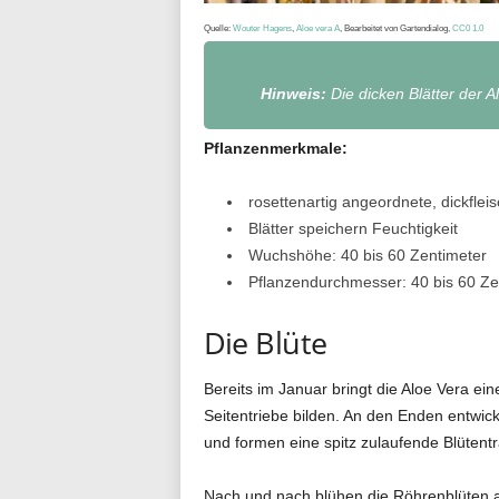
Quelle:
Wouter Hagens
,
Aloe vera A
, Bearbeitet von Gartendialog,
CC0 1.0
Hinweis:
Die dicken Blätter der
Pflanzenmerkmale:
rosettenartig angeordnete, dickflei
Blätter speichern Feuchtigkeit
Wuchshöhe: 40 bis 60 Zentimeter
Pflanzendurchmesser: 40 bis 60 Ze
Die Blüte
Bereits im Januar bringt die Aloe Vera ei
Seitentriebe bilden. An den Enden entwic
und formen eine spitz zulaufende Blütent
Nach und nach blühen die Röhrenblüten a