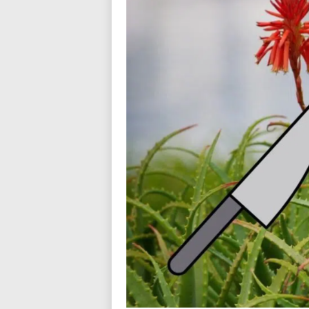
n
d
i
a
l
o