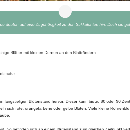
 Aloe deuten auf eine Zugehörigkeit zu den Sukkulenten hin. Doch sie
schige Blätter mit kleinen Dornen an den Blatträndern
ntimeter
nen langstieligen Blütenstand hervor. Dieser kann bis zu 80 oder 90 Zen
keln sich rote, orangefarbene oder gelbe Blüten. Viele kleine Röhrenbl
raube.
uf. So befinden sich an einem Blütenstand zum gleichen Zeitpunkt ve