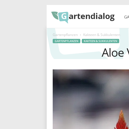
G
GA
Gartenpflanzen
Kakteen & Sukkulenten
a
GARTENPFLANZEN
KAKTEEN & SUKKULENTEN
Aloe 
r
t
e