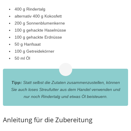
400 g Rindertalg
alternativ 400 g Kokosfett
200 g Sonnenblumenkerne
100 g gehackte Haselnüsse
100 g gehackte Erdnüsse
50 g Hanfsaat
100 g Getreidekörner
50 ml Öl
Tipp:
Statt selbst die Zutaten zusammenzustellen, können
Sie auch loses Streufutter aus dem Handel verwenden und
nur noch Rindertalg und etwas Öl beisteuern.
Anleitung für die Zubereitung