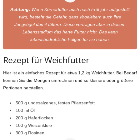
Achtung:
Wenn Körnerfutter auch nach Frühjahr aufgestellt
wird, besteht die Gefahr, dass Vogeleltern auch ihre
Jungvögel damit füttern. Diese vertragen aber in diesem
Lebensstadium das harte Futter nicht. Das kann
lebensbedrohliche Folgen für sie haben.
Rezept für Weichfutter
Hier ist ein einfaches Rezept für etwa 1,2 kg Weichfutter. Bei Bedarf
können Sie die Mengen umrechnen und so kleinere oder größere
Portionen herstellen.
500 g ungesalzenes, festes Pflanzenfett
100 ml Öl
200 g Haferflocken
100 g Weizenkleie
300 g Rosinen