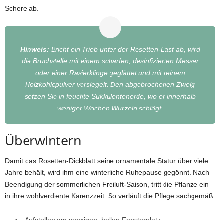
Schere ab.
Hinweis
:
Bricht ein Trieb unter der Rosetten-Last ab, wird
die Bruchstelle mit einem scharfen, desinfizierten Messer
oder einer Rasierklinge geglättet und mit reinem
Holzkohlepulver versiegelt. Den abgebrochenen Zweig
setzen Sie in feuchte Sukkulentenerde, wo er innerhalb
weniger Wochen Wurzeln schlägt.
Überwintern
Damit das Rosetten-Dickblatt seine ornamentale Statur über viele
Jahre behält, wird ihm eine winterliche Ruhepause gegönnt. Nach
Beendigung der sommerlichen Freiluft-Saison, tritt die Pflanze ein
in ihre wohlverdiente Karenzzeit. So verläuft die Pflege sachgemäß:
Aufstellen am sonnigen, hellen Fensterplatz