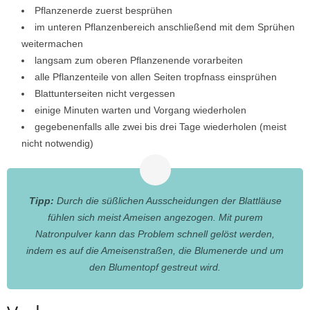
Pflanzenerde zuerst besprühen
im unteren Pflanzenbereich anschließend mit dem Sprühen
weitermachen
langsam zum oberen Pflanzenende vorarbeiten
alle Pflanzenteile von allen Seiten tropfnass einsprühen
Blattunterseiten nicht vergessen
einige Minuten warten und Vorgang wiederholen
gegebenenfalls alle zwei bis drei Tage wiederholen (meist
nicht notwendig)
Tipp:
Durch die süßlichen Ausscheidungen der Blattläuse
fühlen sich meist Ameisen angezogen. Mit purem
Natronpulver kann das Problem schnell gelöst werden,
indem es auf die Ameisenstraßen, die Blumenerde und um
den Blumentopf gestreut wird.