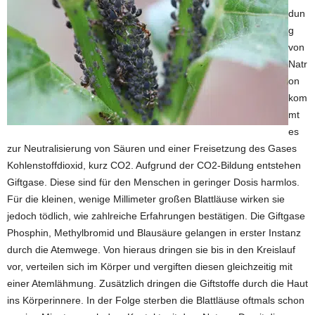
dun
g
von
Natr
on
kom
mt
es
zur Neutralisierung von Säuren und einer Freisetzung des Gases
Kohlenstoffdioxid, kurz CO2. Aufgrund der CO2-Bildung entstehen
Giftgase. Diese sind für den Menschen in geringer Dosis harmlos.
Für die kleinen, wenige Millimeter großen Blattläuse wirken sie
jedoch tödlich, wie zahlreiche Erfahrungen bestätigen. Die Giftgase
Phosphin, Methylbromid und Blausäure gelangen in erster Instanz
durch die Atemwege. Von hieraus dringen sie bis in den Kreislauf
vor, verteilen sich im Körper und vergiften diesen gleichzeitig mit
einer Atemlähmung. Zusätzlich dringen die Giftstoffe durch die Haut
ins Körperinnere. In der Folge sterben die Blattläuse oftmals schon