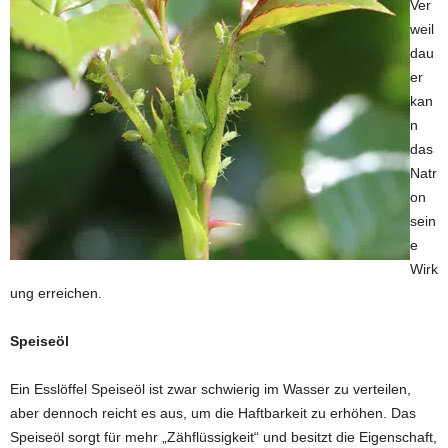
Ver
weil
dau
er
kan
n
das
Natr
on
sein
e
Wirk
ung erreichen.
Speiseöl
Ein Esslöffel Speiseöl ist zwar schwierig im Wasser zu verteilen,
aber dennoch reicht es aus, um die Haftbarkeit zu erhöhen. Das
Speiseöl sorgt für mehr „Zähflüssigkeit“ und besitzt die Eigenschaft,