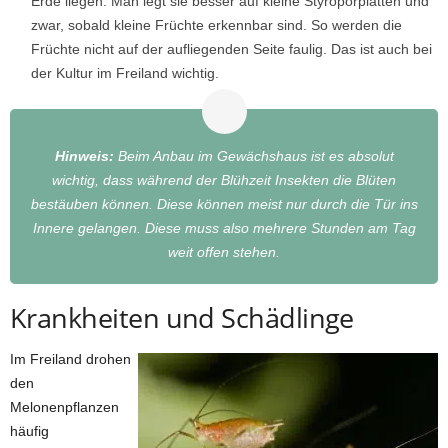
Erde liegen. Man legt sie besser auf kleine Styroporplatten und
zwar, sobald kleine Früchte erkennbar sind. So werden die
Früchte nicht auf der aufliegenden Seite faulig. Das ist auch bei
der Kultur im Freiland wichtig.
Hinweis:
Beim Anbau im Gewächshaus ist es absolut
wichtig, dass während der Blühzeit Insekten die Blüten
bestäuben können. Diese können meist nur durch die Tür ins
Innere gelangen. Diese muss also mehrere Stunden am Tag
weit offen stehen.
Krankheiten und Schädlinge
Im Freiland drohen
den
Melonenpflanzen
häufig