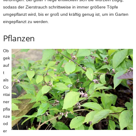
sodass der Zierstrauch schrittweise in immer größere Töpfe
umgepflanzt wird, bis er groß und kräftig genug ist, um im Garten
eingepflanzt zu werden.
Pflanzen
Ob
gek
auf
t
als
Co
ntai
ner
pfla
nze
od
er