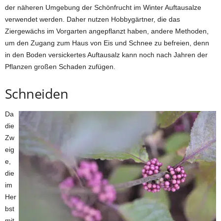
der näheren Umgebung der Schönfrucht im Winter Auftausalze
verwendet werden. Daher nutzen Hobbygärtner, die das
Ziergewächs im Vorgarten angepflanzt haben, andere Methoden,
um den Zugang zum Haus von Eis und Schnee zu befreien, denn
in den Boden versickertes Auftausalz kann noch nach Jahren der
Pflanzen großen Schaden zufügen.
Schneiden
Da
die
Zw
eig
e,
die
im
Her
bst
mit