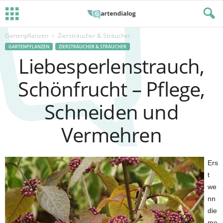
Gartenpflanzen
Ziersträucher & Sträucher
GARTENPFLANZEN
ZIERSTRÄUCHER & STRÄUCHER
Liebesperlenstrauch,
Schönfrucht – Pflege,
Schneiden und
Vermehren
Ers
t
we
nn
die
me