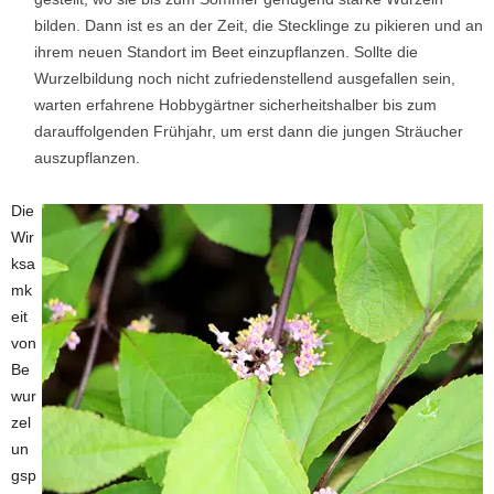
bilden. Dann ist es an der Zeit, die Stecklinge zu pikieren und an
ihrem neuen Standort im Beet einzupflanzen. Sollte die
Wurzelbildung noch nicht zufriedenstellend ausgefallen sein,
warten erfahrene Hobbygärtner sicherheitshalber bis zum
darauffolgenden Frühjahr, um erst dann die jungen Sträucher
auszupflanzen.
Die
Wir
ksa
mk
eit
von
Be
wur
zel
un
gsp