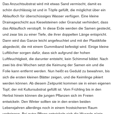
Das Anzuchtsubstrat wird mit etwas Sand vermischt, damit es
schön durchlässig ist und in Töpfe gefüllt, die möglichst über ein
Ablaufloch für überschüssiges Wasser verfügen. Eine kleine
Drainageschicht aus Kieselsteinen oder Granulat verhindert, dass
das Ablaufloch verstopft. In diese Erde werden die Samen gesteckt,
und zwar bis zu einer Tiefe, die ihrer doppelten Länge entspricht.
Dann wird das Ganze leicht angefeuchtet und mit der Plastikfolie
abgedeckt, die mit einem Gummiband befestigt wird. Einige kleine
Luftlöcher sorgen dafür, dass sich aufgrund der hohen
Luftfeuchtigkeit, die darunter entsteht, kein Schimmel bildet. Nach
zwei bis drei Wochen setzt die Keimung der Samen ein und die
Folie kann entfernt werden. Nun heißt es Geduld zu bewahren, bis
sich die ersten kleinen Blätter zeigen, und die Keimlinge pikiert
werden können. Ab diesem Zeitpunkt kommen sie in einen eigenen
Topf, der mit Kultursubstrat gefüllt ist. Vom Frühling bis in den
Herbst hinein können die jungen Pflanzen sich im Freien
entwickeln. Den Winter sollten sie in den ersten beiden
Lebensjahren allerdings noch in einem frostsicheren Raum
verbringen. Bei guter Pflege entwickeln sich die Wurzeln zügig,