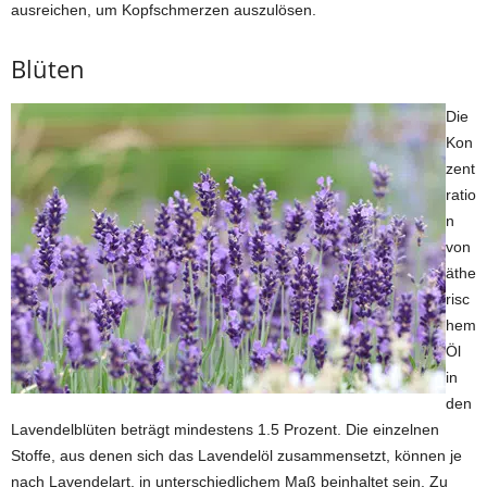
ausreichen, um Kopfschmerzen auszulösen.
Blüten
Die
Kon
zent
ratio
n
von
äthe
risc
hem
Öl
in
den
Lavendelblüten beträgt mindestens 1.5 Prozent. Die einzelnen
Stoffe, aus denen sich das Lavendelöl zusammensetzt, können je
nach Lavendelart, in unterschiedlichem Maß beinhaltet sein. Zu