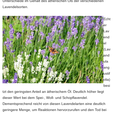
Unterschiede im Gehalt des ätherischen Öls der verschiedenen
Lavendelsorten.
Echt
er
Lav
end
el
(Lav
and
ula
ang
ustif
olia)
besi
tzt den geringsten Anteil an ätherischem Öl. Deutlich höher liegt
dieser Wert bei dem Spei-, Woll- und Schopflavendel.
Dementsprechend reicht von diesen Lavendelarten eine deutlich
geringere Menge, um Reaktionen hervorzurufen und den Tod bei