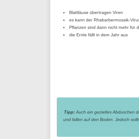
Blattläuse übertragen Viren
es kann der Rhabarbermosaik-Viru
Pflanzen sind dann nicht mehr für 
die Ernte fällt in dem Jahr aus
Tipp:
Auch ein gezieltes Abduschen de
und fallen auf den Boden. Jedoch soll