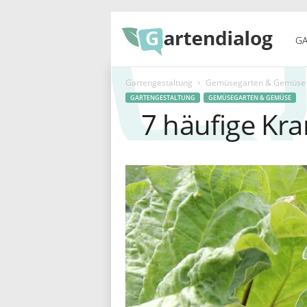
G
GA
Gartengestaltung
Gemüsegarten & Gemüse
a
GARTENGESTALTUNG
GEMÜSEGARTEN & GEMÜSE
7 häufige Kr
r
t
e