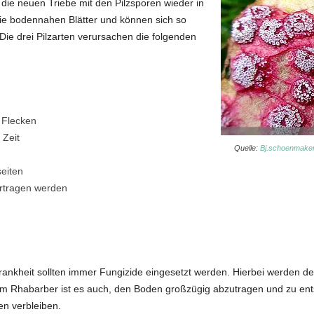
die neuen Triebe mit den Pilzsporen wieder in
die bodennahen Blätter und können sich so
Die drei Pilzarten verursachen die folgenden
 Flecken
 Zeit
Quelle:
Bj.schoenmake
seiten
rtragen werden
nkrankheit sollten immer Fungizide eingesetzt werden. Hierbei werden 
t am Rhabarber ist es auch, den Boden großzügig abzutragen und zu en
en verbleiben.