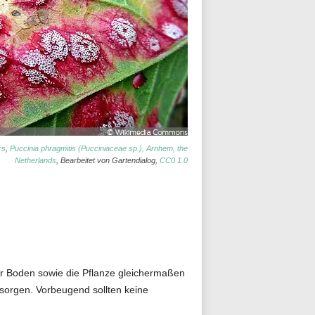
rs
,
Puccinia phragmitis (Pucciniaceae sp.), Arnhem, the
Netherlands
, Bearbeitet von Gartendialog,
CC0 1.0
der Boden sowie die Pflanze gleichermaßen
tsorgen. Vorbeugend sollten keine