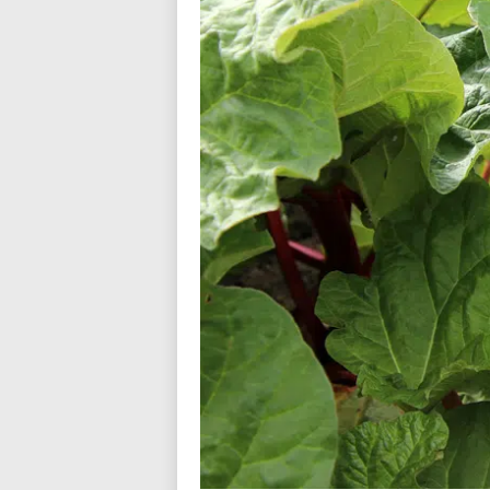
n
d
i
a
l
o