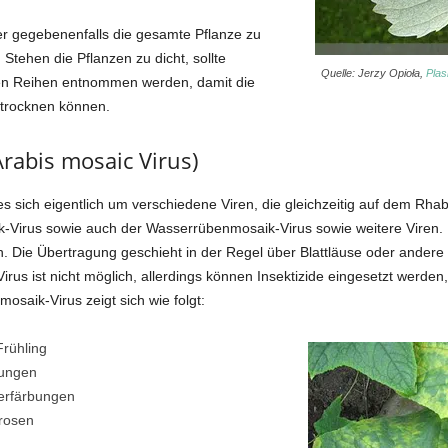
tter gegebenenfalls die gesamte Pflanze zu
Stehen die Pflanzen zu dicht, sollte
Quelle: Jerzy Opioła,
Plas
en Reihen entnommen werden, damit die
trocknen können.
rabis mosaic Virus)
 sich eigentlich um verschiedene Viren, die gleichzeitig auf dem Rha
-Virus sowie auch der Wasserrübenmosaik-Virus sowie weitere Viren
 Die Übertragung geschieht in der Regel über Blattläuse oder andere I
rus ist nicht möglich, allerdings können Insektizide eingesetzt werde
osaik-Virus zeigt sich wie folgt:
Frühling
bungen
erfärbungen
rosen