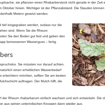
ptsache, sie pflanzen einen Rhabarberstock nicht gerade in der Zeit e
 den Oktober hinein. Wichtiger ist der Pflanzabstand. Die Stauden kö
nderthalb Metern gesetzt werden.
tief eingegraben werden, sodass nur die
sehen sind. Wenn Sie die Rheum
reten Sie den Boden gut fest und geben den
napp bemessenen Wasserguss – fertig.
rbers
nspruchslos. Sie müssten nur darauf achten,
 natürlich einen erheblichen Wasserbedarf
 erleichtern möchten, sollten Sie am besten
lchschicht auftragen. Der Mulch hilft, die
darf der Rheum rhabarbarum einfach wachsen und sich entwickeln. Die o
ber aus seinen unterirdischen Knospen dann wieder aus.