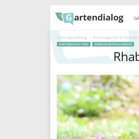
G
GA
Gartengestaltung
Gemüsegarten & Gemüse
a
GARTENGESTALTUNG
GEMÜSEGARTEN & GEMÜSE
Rhab
r
t
e