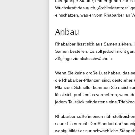
mehrjährige Staude, und er gehört zur Fa
Wuchskraft des auch „Architektentrost“ g
einschätzen, was er vom Rhabarber an Wuc
Anbau
Rhabarber lässt sich aus Samen ziehen. 
Samen bestellen. Es soll jedoch nicht ga
Zöglinge ziemlich schwächeln.
Wenn Sie keine große Lust haben, das selb
die Rhabarber-Pflanzen sind, desto eher
Pflanzen. Schneller kommen Sie meist zu
lässt sich problemlos vermehren, wenn de
jedem Teilstück mindestens eine Triebknos
Rhabarber sollte in einen nährstoffreiche
sauer bis normal. Der Standort darf sonni
wenig, bildet er nur schwächliche Stängel