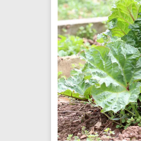
n
d
i
a
l
o