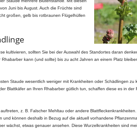
einer Staude mehrere Blütenstände. Mit diesen
von Juni bis August. Auch die Früchte sind
cht großen, gelb bis rotbraunen Flügelhüllen
dlinge
 kultivieren, sollten Sie bei der Auswahl des Standortes daran den
 Rhabarber kann (und sollte) bis zu acht Jahren an einem Platz bleiben.
robusten Staude wesentlich weniger mit Krankheiten oder Schädlingen zu
er Blattkäfer an Ihren Rhabarber gütlich tun, schaffen diese es in der 
ftreten, z. B. Falscher Mehltau oder andere Blattfleckenkrankheiten. 
rn und können deshalb in Bezug auf die aktuell vorhandene Pflanzenmass
er wächst, etwas genauer ansehen. Diese Wurzelkrankheiten sind meist