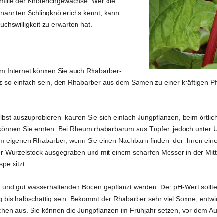
milie der Knöterichgewächse. Wer die
enannten Schlingknöterichs kennt, kann
hswilligkeit zu erwarten hat.
Im Internet können Sie auch Rhabarber-
nz so einfach sein, den Rhabarber aus dem Samen zu einer kräftigen Pfl
st auszuprobieren, kaufen Sie sich einfach Jungpflanzen, beim örtliche
 können Sie ernten. Bei Rheum rhabarbarum aus Töpfen jedoch unter 
m eigenen Rhabarber, wenn Sie einen Nachbarn finden, der Ihnen eine
r Wurzelstock ausgegraben und mit einem scharfen Messer in der Mitt
pe sitzt.
n und gut wasserhaltenden Boden gepflanzt werden. Der pH-Wert sollte 
g bis halbschattig sein. Bekommt der Rhabarber sehr viel Sonne, entwi
chen aus. Sie können die Jungpflanzen im Frühjahr setzen, vor dem Aus