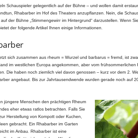
 Schauspieler gelegentlich auf der Bühne – und wollen damit erstau
undtun, Rhabarber im Hof des Theaters anzupflanzen. Nein, die Schaus
, auf der Bühne „Stimmengewirr im Hintergrund“ darzustellen. Wenn S
etet der folgende Artikel Ihnen einige Informationen.
barber
etzt sich zusammen aus rheum = Wurzel und barbarus = fremd, ist zwar
sland im westlichen Europa angekommen, aber vom frühsommerlichen
en. Die haben noch ziemlich viel davon genossen – kurz vor dem 2. We
arber angebaut. Bis zur Jahrtausendwende wurden gerade noch auf 2
 wenn jüngere Menschen den prächtigen Rheum
des eher etwas ratlos betrachten. Falls Sie
ur Herstellung von Kompott oder Kuchen,
Ideen gebracht. Ein Rhabarber im Garten
eleicht im Anbau. Rhabarber ist eine