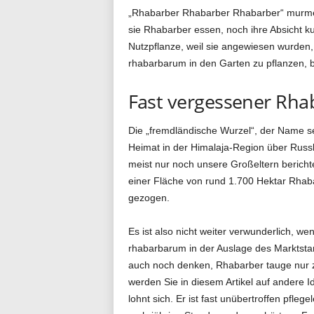
„Rhabarber Rhabarber Rhabarber“ murmeln
g
sie Rhabarber essen, noch ihre Absicht k
Nutzpflanze, weil sie angewiesen wurden
rhabarbarum in den Garten zu pflanzen, bi
.
Fast vergessener Rha
Die „fremdländische Wurzel“, der Name s
d
Heimat in der Himalaja-Region über Rus
meist nur noch unsere Großeltern bericht
einer Fläche von rund 1.700 Hektar Rhab
e
gezogen.
Es ist also nicht weiter verwunderlich,
rhabarbarum in der Auslage des Marktstan
auch noch denken, Rhabarber tauge nur z
werden Sie in diesem Artikel auf andere 
lohnt sich. Er ist fast unübertroffen pfleg