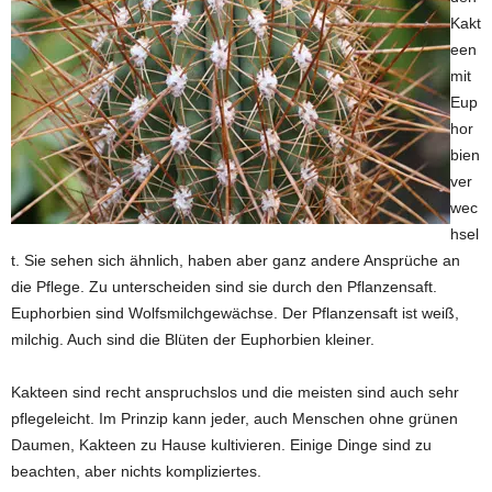
Kakt
een
mit
Eup
hor
bien
ver
wec
hsel
t. Sie sehen sich ähnlich, haben aber ganz andere Ansprüche an
die Pflege. Zu unterscheiden sind sie durch den Pflanzensaft.
Euphorbien sind Wolfsmilchgewächse. Der Pflanzensaft ist weiß,
milchig. Auch sind die Blüten der Euphorbien kleiner.
Kakteen sind recht anspruchslos und die meisten sind auch sehr
pflegeleicht. Im Prinzip kann jeder, auch Menschen ohne grünen
Daumen, Kakteen zu Hause kultivieren. Einige Dinge sind zu
beachten, aber nichts kompliziertes.