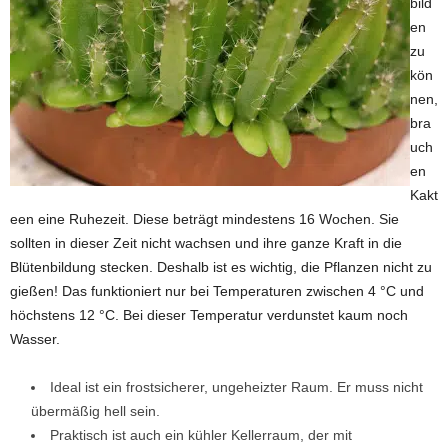
bild
en
zu
kön
nen,
bra
uch
en
Kakt
een eine Ruhezeit. Diese beträgt mindestens 16 Wochen. Sie
sollten in dieser Zeit nicht wachsen und ihre ganze Kraft in die
Blütenbildung stecken. Deshalb ist es wichtig, die Pflanzen nicht zu
gießen! Das funktioniert nur bei Temperaturen zwischen 4 °C und
höchstens 12 °C. Bei dieser Temperatur verdunstet kaum noch
Wasser.
Ideal ist ein frostsicherer, ungeheizter Raum. Er muss nicht
übermäßig hell sein.
Praktisch ist auch ein kühler Kellerraum, der mit