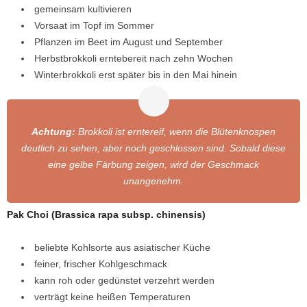
gemeinsam kultivieren
Vorsaat im Topf im Sommer
Pflanzen im Beet im August und September
Herbstbrokkoli erntebereit nach zehn Wochen
Winterbrokkoli erst später bis in den Mai hinein
Achtung:
Brokkoli ist erntereif, wenn die Blütenknospen
deutlich zu sehen, aber noch geschlossen sind. Sobald diese
eine gelbe Färbung zeigen, wird der Geschmack
unangenehm.
Pak Choi (Brassica rapa subsp. chinensis)
beliebte Kohlsorte aus asiatischer Küche
feiner, frischer Kohlgeschmack
kann roh oder gedünstet verzehrt werden
verträgt keine heißen Temperaturen