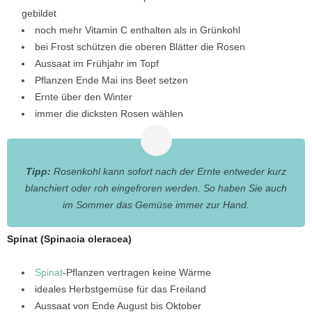
gebildet
noch mehr Vitamin C enthalten als in Grünkohl
bei Frost schützen die oberen Blätter die Rosen
Aussaat im Frühjahr im Topf
Pflanzen Ende Mai ins Beet setzen
Ernte über den Winter
immer die dicksten Rosen wählen
Tipp:
Rosenkohl kann sofort nach der Ernte entweder kurz
blanchiert oder roh eingefroren werden. So haben Sie auch
im Sommer das Gemüse immer zur Hand.
Spinat (Spinacia oleracea)
Spinat
-Pflanzen vertragen keine Wärme
ideales Herbstgemüse für das Freiland
Aussaat von Ende August bis Oktober