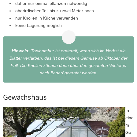
daher nur einmal pflanzen notwendig
oberirdischer Teil bis zu zwei Meter hoch
nur Knollen in Küche verwenden
keine Lagerung möglich
Hinweis:
Topinambur ist erntereif, wenn sich im Herbst die
Blätter verfärben, das ist bei diesem Gemüse ab Oktober der
Fall. Die Knollen können dann über den gesamten Winter je
nach Bedarf geerntet werden.
Gewächshaus
In
eine
m
Ge