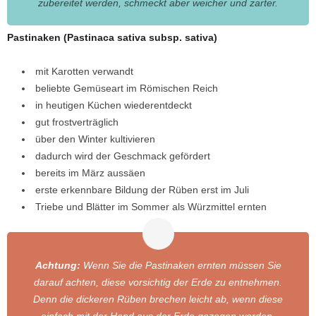
zubereitet werden, schmeckt aber weicher und zarter.
Pastinaken (Pastinaca sativa subsp. sativa)
mit Karotten verwandt
beliebte Gemüseart im Römischen Reich
in heutigen Küchen wiederentdeckt
gut frostverträglich
über den Winter kultivieren
dadurch wird der Geschmack gefördert
bereits im März aussäen
erste erkennbare Bildung der Rüben erst im Juli
Triebe und Blätter im Sommer als Würzmittel ernten
Achtung:
Wenn Sie die Pastinaken ernten müssen Sie
darauf achten, diese vorsichtig der Erde zu entnehmen.
Denn die dickeren Rüben brechen leicht ab, wenn diese