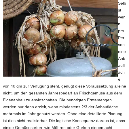
Selb
st
wen
n
pro
Per
son
eine
Anb
aufl
äch
e
von 40 qm zur Verfügung steht, genügt diese Voraussetzung alleine
nicht, um den gesamten Jahresbedarf an Frischgemüse aus dem
Eigenanbau zu erwirtschaften. Die benötigten Erntemengen
werden nur dann erzielt, wenn mindestens 2/3 der Anbaufläche
mehrmals im Jahr genutzt werden. Ohne eine detaillierte Planung
ist dies nicht realisierbar. Die logische Konsequenz daraus ist, dass
einige Gemüsesorten, wie Möhren oder Gurken eingemacht