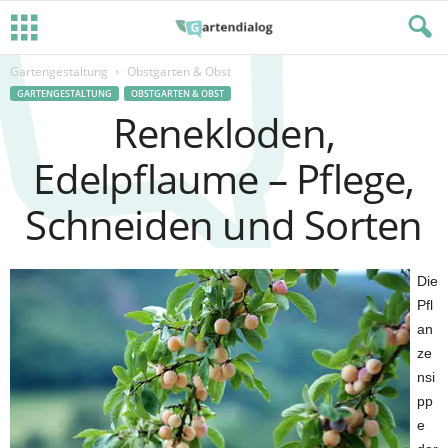
Gartengestaltung
Obstgarten & Obst
GARTENGESTALTUNG
OBSTGARTEN & OBST
Renekloden,
Edelpflaume – Pflege,
Schneiden und Sorten
Die
Pfl
an
ze
nsi
pp
e