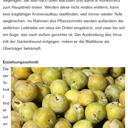
diejenigen, die steil nach oben wachsen und damit in Konkurrenz
zum Haupttrieb treten. Werden diese nicht restlos entfernt, kann
kein tragfähiger Kronenaufbau stattfinden, weil immer wieder Teile
wegbrechen. Im Rahmen des Pflanzschnitts werden außerdem die
seitlichen Leittriebe um etwa ein Drittel eingekürzt, und zwar bis auf
ein Auge, das nach außen gerichtet ist. Der Ausbreitung des Virus
tritt der Gartenfreund entgegen, indem er die Blattläuse als
Überträger bekämpft.
Erziehungsschnitt
Die
ser
Sc
hnit
t
find
et
sol
an