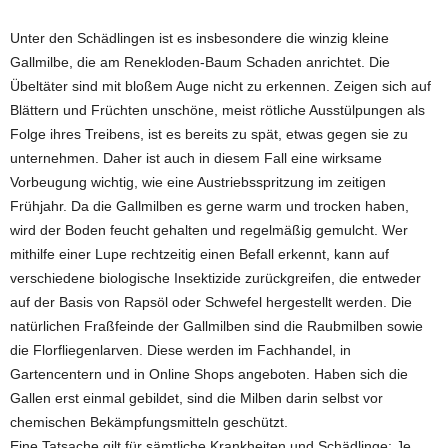
Unter den Schädlingen ist es insbesondere die winzig kleine
Gallmilbe, die am Renekloden-Baum Schaden anrichtet. Die
Übeltäter sind mit bloßem Auge nicht zu erkennen. Zeigen sich auf
Blättern und Früchten unschöne, meist rötliche Ausstülpungen als
Folge ihres Treibens, ist es bereits zu spät, etwas gegen sie zu
unternehmen. Daher ist auch in diesem Fall eine wirksame
Vorbeugung wichtig, wie eine Austriebsspritzung im zeitigen
Frühjahr. Da die Gallmilben es gerne warm und trocken haben,
wird der Boden feucht gehalten und regelmäßig gemulcht. Wer
mithilfe einer Lupe rechtzeitig einen Befall erkennt, kann auf
verschiedene biologische Insektizide zurückgreifen, die entweder
auf der Basis von Rapsöl oder Schwefel hergestellt werden. Die
natürlichen Fraßfeinde der Gallmilben sind die Raubmilben sowie
die Florfliegenlarven. Diese werden im Fachhandel, in
Gartencentern und in Online Shops angeboten. Haben sich die
Gallen erst einmal gebildet, sind die Milben darin selbst vor
chemischen Bekämpfungsmitteln geschützt.
Eine Tatsache gilt für sämtliche Krankheiten und Schädlinge: Je