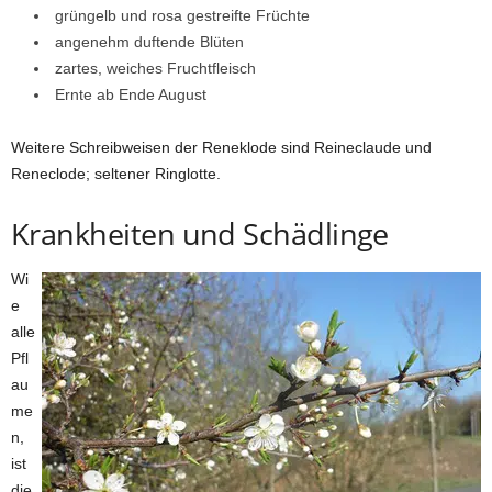
grüngelb und rosa gestreifte Früchte
angenehm duftende Blüten
zartes, weiches Fruchtfleisch
Ernte ab Ende August
Weitere Schreibweisen der Reneklode sind Reineclaude und
Reneclode; seltener Ringlotte.
Krankheiten und Schädlinge
Wi
e
alle
Pfl
au
me
n,
ist
die