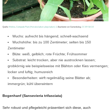
Quelle:
Mokkie
,
Centipede Plant (Homalocladium platycladum) 2
, Bearbeitet von Gartendialog,
CC BY-SA 3.0
Wuchs: aufrecht bis hängend; schnell-wachsend
Wuchshöhe: bis zu 100 Zentimeter; selten bis 150
Zentimeter
Blüte: weiß, gelblich; rote Früchte; Frühsommer
Substrat: leicht trocken, aber nie austrocknen lassen;
grobkörnig wie beispielsweise mit Blähton oder Kies vermengen;
locker und luftig; humusreich
Besonderheiten: wirft regelmäßig seine Blätter ab;
immergrün; kühl überwintern
Bogenhanf (Sansevieria trifasciata)
Sehr robust und pflegeleicht präsentiert sich diese, auch