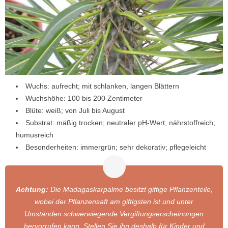
Wuchs: aufrecht; mit schlanken, langen Blättern
Wuchshöhe: 100 bis 200 Zentimeter
Blüte: weiß; von Juli bis August
Substrat: mäßig trocken; neutraler pH-Wert; nährstoffreich;
humusreich
Besonderheiten: immergrün; sehr dekorativ; pflegeleicht
Achtung:
Die Madagaskarpalme besitzt giftige Pflanzenteile,
wobei der Pflanzensaft am giftigsten ist und unter
Umständen schwerwiegende Vergiftungserscheinungen
hervorrufen kann. Stellen Sie ihn deshalb für Kinder und