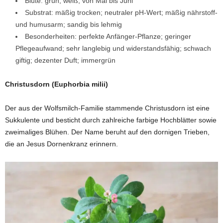
Blüte: grün, weiß; von Mai bis Juni
Substrat: mäßig trocken; neutraler pH-Wert; mäßig nährstoff-
und humusarm; sandig bis lehmig
Besonderheiten: perfekte Anfänger-Pflanze; geringer
Pflegeaufwand; sehr langlebig und widerstandsfähig; schwach
giftig; dezenter Duft; immergrün
Christusdorn (Euphorbia milii)
Der aus der Wolfsmilch-Familie stammende Christusdorn ist eine
Sukkulente und besticht durch zahlreiche farbige Hochblätter sowie
zweimaliges Blühen. Der Name beruht auf den dornigen Trieben,
die an Jesus Dornenkranz erinnern.