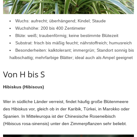
Wuchs: aufrecht; überhängend; Kindel; Staude
Wuchshöhe: 200 bis 400 Zentimeter
Blüte: weiß; traubenförmig; keine bestimmte Blütezeit
Substrat: frisch bis mäßig feucht; nährstoffreich; humusreich
Besonderheiten: kalktolerant; immergrün; Standort sonnig bis
halbschattig; mehrfarbige Blätter; ideal auch als Ampel geeignet
Von H bis S
Hibiskus (Hibiscus)
Wer in südliche Länder verreist, findet häufig große Blütenmeere
des Hibiskus vor, gleich ob in der Karibik, Türkei, in Marokko oder
Spanien. In Mitteleuropa ist der Chinesische Roseneibisch
(Hibiscus rosa-sinensis) unter den Zimmerpflanzen sehr beliebt.