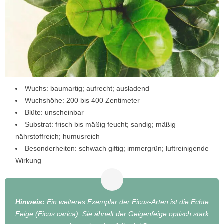
Wuchs: baumartig; aufrecht; ausladend
Wuchshöhe: 200 bis 400 Zentimeter
Blüte: unscheinbar
Substrat: frisch bis mäßig feucht; sandig; mäßig
nährstoffreich; humusreich
Besonderheiten: schwach giftig; immergrün; luftreinigende
Wirkung
Hinweis:
Ein weiteres Exemplar der Ficus-Arten ist die Echte
Feige (Ficus carica). Sie ähnelt der Geigenfeige optisch stark