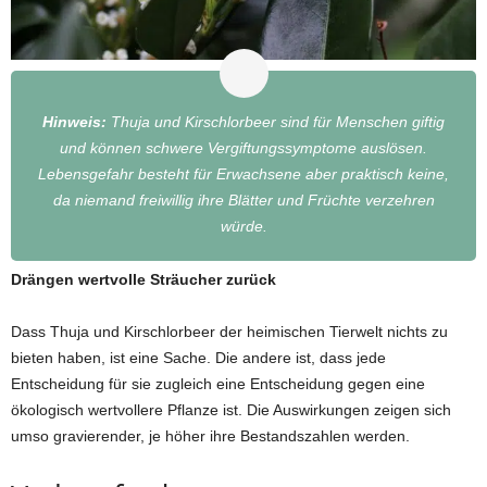
Hinweis:
Thuja und Kirschlorbeer sind für Menschen giftig
und können schwere Vergiftungssymptome auslösen.
Lebensgefahr besteht für Erwachsene aber praktisch keine,
da niemand freiwillig ihre Blätter und Früchte verzehren
würde.
Drängen wertvolle Sträucher zurück
Dass Thuja und Kirschlorbeer der heimischen Tierwelt nichts zu
bieten haben, ist eine Sache. Die andere ist, dass jede
Entscheidung für sie zugleich eine Entscheidung gegen eine
ökologisch wertvollere Pflanze ist. Die Auswirkungen zeigen sich
umso gravierender, je höher ihre Bestandszahlen werden.