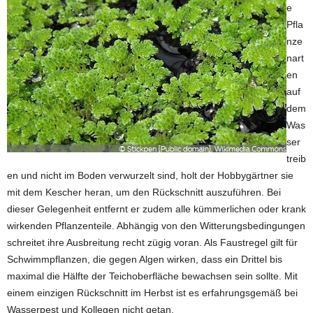
e
Pfla
nze
nart
en
auf
dem
Was
ser
treib
en und nicht im Boden verwurzelt sind, holt der Hobbygärtner sie
mit dem Kescher heran, um den Rückschnitt auszuführen. Bei
dieser Gelegenheit entfernt er zudem alle kümmerlichen oder krank
wirkenden Pflanzenteile. Abhängig von den Witterungsbedingungen
schreitet ihre Ausbreitung recht zügig voran. Als Faustregel gilt für
Schwimmpflanzen, die gegen Algen wirken, dass ein Drittel bis
maximal die Hälfte der Teichoberfläche bewachsen sein sollte. Mit
einem einzigen Rückschnitt im Herbst ist es erfahrungsgemäß bei
Wasserpest und Kollegen nicht getan.