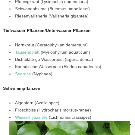
Pfennigkraut (Lysimachia nummularia)
Schwanenblume (Butomus umbellatus)
Riesenvallisneria (Vallisneria gigantea)
Tiefwasser-Pflanzen/Unterwasser-Pflanzen
Hornkraut (Ceratophyllum demersum)
Tausendblatt
(Myriophyllum aquaticum)
Dichtblättrige Wasserpest (Egeria densa)
Kanadische Wasserpest (Elodea canadensis)
Seerose
(Nyphaea)
Schwimmpflanzen
Algenfarn (Azolla spec)
Froschbiss (Hydrocharis morsus-ranae)
Wasserhyazinthe
(Eichhornia crassipes)