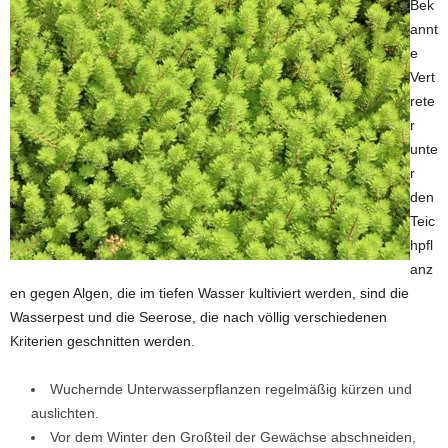
Bek
annt
e
Vert
rete
r
unte
r
den
Teic
hpfl
anz
en gegen Algen, die im tiefen Wasser kultiviert werden, sind die
Wasserpest und die Seerose, die nach völlig verschiedenen
Kriterien geschnitten werden.
Wuchernde Unterwasserpflanzen regelmäßig kürzen und
auslichten.
Vor dem Winter den Großteil der Gewächse abschneiden,