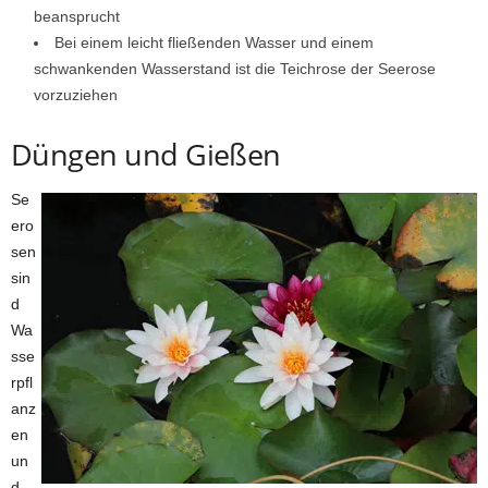
beansprucht
Bei einem leicht fließenden Wasser und einem
schwankenden Wasserstand ist die Teichrose der Seerose
vorzuziehen
Düngen und Gießen
Se
ero
sen
sin
d
Wa
sse
rpfl
anz
en
un
d