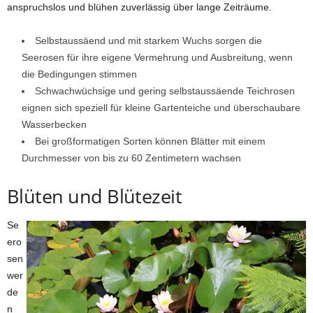
anspruchslos und blühen zuverlässig über lange Zeiträume.
Selbstaussäend und mit starkem Wuchs sorgen die
Seerosen für ihre eigene Vermehrung und Ausbreitung, wenn
die Bedingungen stimmen
Schwachwüchsige und gering selbstaussäende Teichrosen
eignen sich speziell für kleine Gartenteiche und überschaubare
Wasserbecken
Bei großformatigen Sorten können Blätter mit einem
Durchmesser von bis zu 60 Zentimetern wachsen
Blüten und Blütezeit
Se
ero
sen
wer
de
n