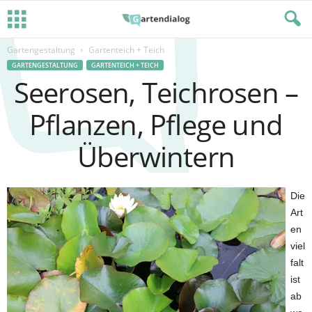
Gartengestaltung
Gartenteich + Teich
GARTENGESTALTUNG
GARTENTEICH + TEICH
Seerosen, Teichrosen –
Pflanzen, Pflege und
Überwintern
Die
Art
en
viel
falt
ist
ab