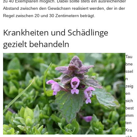
zu 40 Exemplaren möglich. Dabei sollte stets ein ausreichender
Abstand zwischen den Gewächsen realisiert werden, der in der
Regel zwischen 20 und 30 Zentimetern beträgt.
Krankheiten und Schädlinge
gezielt behandeln
Tau
bne
ssel
n
zeig
en
sich
best
imm
ten
Kra