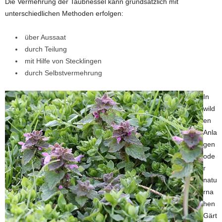
Die Vermehrung der Taubnessel kann grundsätzlich mit
unterschiedlichen Methoden erfolgen:
über Aussaat
durch Teilung
mit Hilfe von Stecklingen
durch Selbstvermehrung
In
wild
en
Anla
gen
ode
r
natu
rna
hen
Gärt