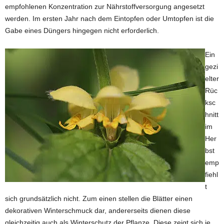
empfohlenen Konzentration zur Nährstoffversorgung angesetzt
werden. Im ersten Jahr nach dem Eintopfen oder Umtopfen ist die
Gabe eines Düngers hingegen nicht erforderlich.
Ein
gezi
elter
Rüc
ksc
hnitt
im
Her
bst
emp
fiehl
t
sich grundsätzlich nicht. Zum einen stellen die Blätter einen
dekorativen Winterschmuck dar, andererseits dienen diese
gleichzeitig auch als Winterschutz der Pflanze. Diese zeigt sich je