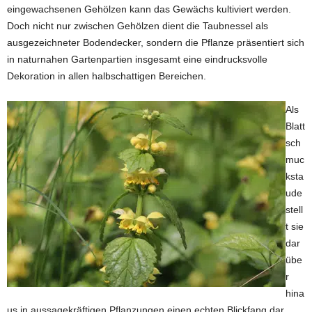
eingewachsenen Gehölzen kann das Gewächs kultiviert werden.
Doch nicht nur zwischen Gehölzen dient die Taubnessel als
ausgezeichneter Bodendecker, sondern die Pflanze präsentiert sich
in naturnahen Gartenpartien insgesamt eine eindrucksvolle
Dekoration in allen halbschattigen Bereichen.
Als
Blatt
sch
muc
ksta
ude
stell
t sie
dar
übe
r
hina
us in aussagekräftigen Pflanzungen einen echten Blickfang dar.