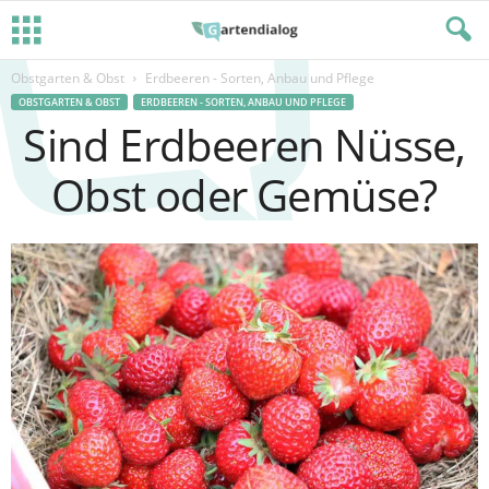
Obstgarten & Obst
Erdbeeren - Sorten, Anbau und Pflege
OBSTGARTEN & OBST
ERDBEEREN - SORTEN, ANBAU UND PFLEGE
Sind Erdbeeren Nüsse,
Obst oder Gemüse?