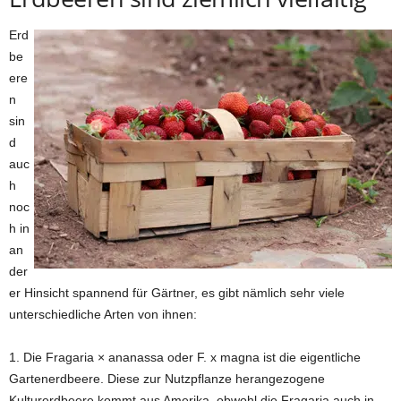
Erd
be
ere
n
sin
d
auc
h
noc
h in
an
der
er Hinsicht spannend für Gärtner, es gibt nämlich sehr viele
unterschiedliche Arten von ihnen:
1. Die Fragaria × ananassa oder F. x magna ist die eigentliche
Gartenerdbeere. Diese zur Nutzpflanze herangezogene
Kulturerdbeere kommt aus Amerika, obwohl die Fragaria auch in