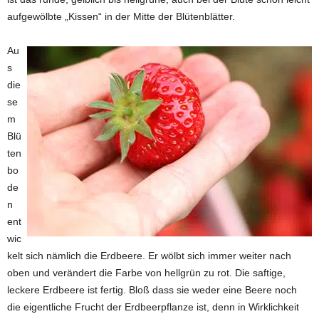
aufgewölbte „Kissen“ in der Mitte der Blütenblätter.
Au
s
die
se
m
Blü
ten
bo
de
n
ent
wic
kelt sich nämlich die Erdbeere. Er wölbt sich immer weiter nach
oben und verändert die Farbe von hellgrün zu rot. Die saftige,
leckere Erdbeere ist fertig. Bloß dass sie weder eine Beere noch
die eigentliche Frucht der Erdbeerpflanze ist, denn in Wirklichkeit