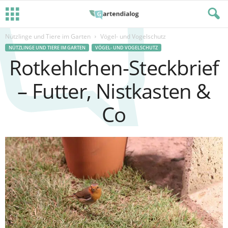
Nützlinge und Tiere im Garten
Vögel- und Vogelschutz
NÜTZLINGE UND TIERE IM GARTEN
VÖGEL- UND VOGELSCHUTZ
Rotkehlchen-Steckbrief
– Futter, Nistkasten &
Co