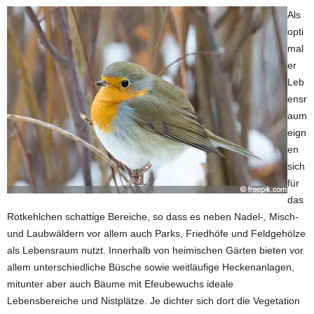
Als
opti
mal
er
Leb
ensr
aum
eign
en
sich
für
das
Rotkehlchen schattige Bereiche, so dass es neben Nadel-, Misch-
und Laubwäldern vor allem auch Parks, Friedhöfe und Feldgehölze
als Lebensraum nutzt. Innerhalb von heimischen Gärten bieten vor
allem unterschiedliche Büsche sowie weitläufige Heckenanlagen,
mitunter aber auch Bäume mit Efeubewuchs ideale
Lebensbereiche und Nistplätze. Je dichter sich dort die Vegetation