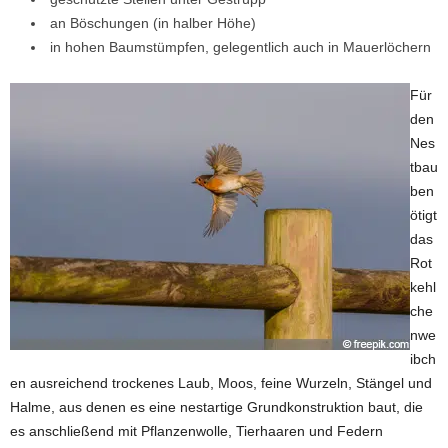
an Böschungen (in halber Höhe)
in hohen Baumstümpfen, gelegentlich auch in Mauerlöchern
Für
den
Nes
tbau
ben
ötigt
das
Rot
kehl
che
nwe
ibch
en ausreichend trockenes Laub, Moos, feine Wurzeln, Stängel und
Halme, aus denen es eine nestartige Grundkonstruktion baut, die
es anschließend mit Pflanzenwolle, Tierhaaren und Federn