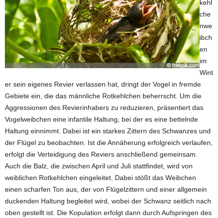
kehl
che
nwe
ibch
en
im
Wint
er sein eigenes Revier verlassen hat, dringt der Vogel in fremde
Gebiete ein, die das männliche Rotkehlchen beherrscht. Um die
Aggressionen des Revierinhabers zu reduzieren, präsentiert das
Vogelweibchen eine infantile Haltung, bei der es eine bettelnde
Haltung einnimmt. Dabei ist ein starkes Zittern des Schwanzes und
der Flügel zu beobachten. Ist die Annäherung erfolgreich verlaufen,
erfolgt die Verteidigung des Reviers anschließend gemeinsam.
Auch die Balz, die zwischen April und Juli stattfindet, wird von
weiblichen Rotkehlchen eingeleitet. Dabei stößt das Weibchen
einen scharfen Ton aus, der von Flügelzittern und einer allgemein
duckenden Haltung begleitet wird, wobei der Schwanz seitlich nach
oben gestellt ist. Die Kopulation erfolgt dann durch Aufspringen des