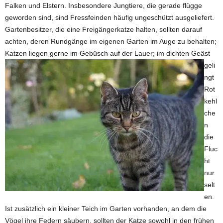
Falken und Elstern. Insbesondere Jungtiere, die gerade flügge
geworden sind, sind Fressfeinden häufig ungeschützt ausgeliefert.
Gartenbesitzer, die eine Freigängerkatze halten, sollten darauf
achten, deren Rundgänge im eigenen Garten im Auge zu behalten;
Katzen liegen gerne im Gebüsch auf der Lauer;
im dichten Geäst
geli
ngt
Rot
kehl
che
n
die
Fluc
ht
nur
selt
en.
Ist zusätzlich ein kleiner Teich im Garten vorhanden, an dem die
Vögel ihre Federn säubern, sollten der Katze sowohl in den frühen