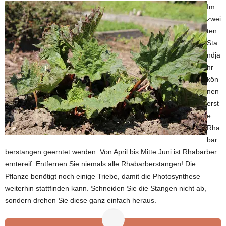
Im
zwei
ten
Sta
ndja
hr
kön
nen
erst
e
Rha
bar
berstangen geerntet werden. Von April bis Mitte Juni ist Rhabarber
erntereif. Entfernen Sie niemals alle Rhabarberstangen! Die
Pflanze benötigt noch einige Triebe, damit die Photosynthese
weiterhin stattfinden kann. Schneiden Sie die Stangen nicht ab,
sondern drehen Sie diese ganz einfach heraus.