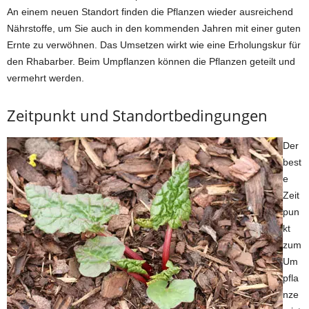
An einem neuen Standort finden die Pflanzen wieder ausreichend
Nährstoffe, um Sie auch in den kommenden Jahren mit einer guten
Ernte zu verwöhnen. Das Umsetzen wirkt wie eine Erholungskur für
den Rhabarber. Beim Umpflanzen können die Pflanzen geteilt und
vermehrt werden.
Zeitpunkt und Standortbedingungen
Der
best
e
Zeit
pun
kt
zum
Um
pfla
nze