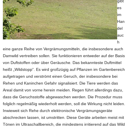
gibt
es
im
Han
del
auc
h
eine ganze Reihe von Vergrämungsmitteln, die insbesondere auch
Damwild vertreiben sollen. Sie funktionieren entweder auf der Basis
von Duftstoffen oder über Geräusche. Das bekannteste Duftmittel
heißt „Wildstopp“. Es wird großzügig auf Pflanzen im Gartenbereich
aufgetragen und verströmt einen Geruch, der insbesondere bei
Rehen und Kaninchen Gefahr signalisiert. Die Tiere werden das
Areal damit von vorne herein meiden. Regen führt allerdings dazu,
dass die Geruchsstoffe abgewaschen werden. Die Prozedur muss
folglich regelmäßig wiederholt werden, soll die Wirkung nicht leiden.
Inwieweit sich Rehe durch elektronische Vergrämungsgeräte
abschrecken lassen, ist umstritten. Diese Geräte arbeiten meist mit
Tönen im Ultraschallbereich, die mindestens irritierend auf das Wild