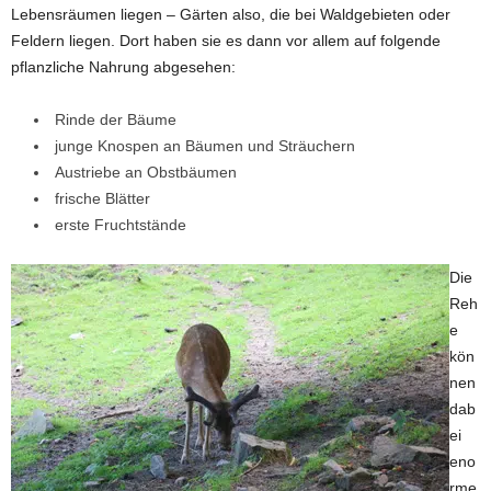
Lebensräumen liegen – Gärten also, die bei Waldgebieten oder
Feldern liegen. Dort haben sie es dann vor allem auf folgende
pflanzliche Nahrung abgesehen:
Rinde der Bäume
junge Knospen an Bäumen und Sträuchern
Austriebe an Obstbäumen
frische Blätter
erste Fruchtstände
Die
Reh
e
kön
nen
dab
ei
eno
rme