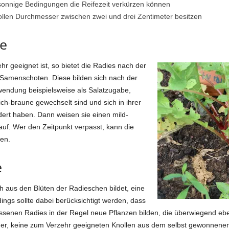
 sonnige Bedingungen die Reifezeit verkürzen können
ollen Durchmesser zwischen zwei und drei Zentimeter besitzen
te
r geeignet ist, so bietet die Radies nach der
e Samenschoten. Diese bilden sich nach der
erwendung beispielsweise als Salatzugabe,
ich-braune gewechselt sind und sich in ihrer
dert haben. Dann weisen sie einen mild-
uf. Wer den Zeitpunkt verpasst, kann die
en.
e
 aus den Blüten der Radieschen bildet, eine
gs sollte dabei berücksichtigt werden, dass
ssenen Radies in der Regel neue Pflanzen bilden, die überwiegend ebe
höher, keine zum Verzehr geeigneten Knollen aus dem selbst gewonne