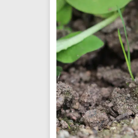
n
d
i
a
l
o