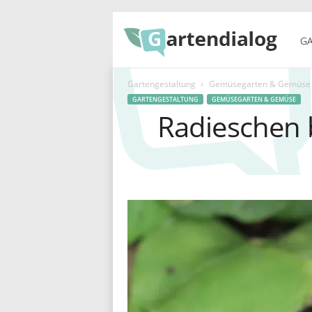
G
GA
Gartengestaltung
Gemüsegarten & Gemüse
a
GARTENGESTALTUNG
GEMÜSEGARTEN & GEMÜSE
Radieschen 
r
t
e