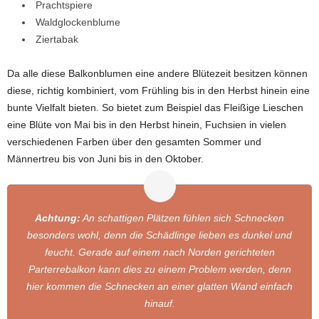
Prachtspiere
Waldglockenblume
Ziertabak
Da alle diese Balkonblumen eine andere Blütezeit besitzen können
diese, richtig kombiniert, vom Frühling bis in den Herbst hinein eine
bunte Vielfalt bieten. So bietet zum Beispiel das Fleißige Lieschen
eine Blüte von Mai bis in den Herbst hinein, Fuchsien in vielen
verschiedenen Farben über den gesamten Sommer und
Männertreu bis von Juni bis in den Oktober.
Achtung:
An schattigen Plätzen fühlen sich Schnecken
besonders wohl, denn die Schädlinge lieben es dunkel und
feucht. Gerade auf einem nach Norden gerichteten
Parterrebalkon kann dies zu einem Problem werden, denn
hier kommen die Schnecken an einer glatten Wand einfach
hinauf.