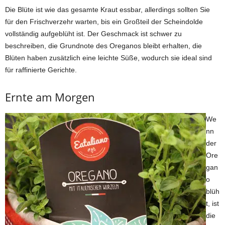
Die Blüte ist wie das gesamte Kraut essbar, allerdings sollten Sie
für den Frischverzehr warten, bis ein Großteil der Scheindolde
vollständig aufgeblüht ist. Der Geschmack ist schwer zu
beschreiben, die Grundnote des Oreganos bleibt erhalten, die
Blüten haben zusätzlich eine leichte Süße, wodurch sie ideal sind
für raffinierte Gerichte.
Ernte am Morgen
We
nn
der
Ore
gan
o
blüh
t, ist
die