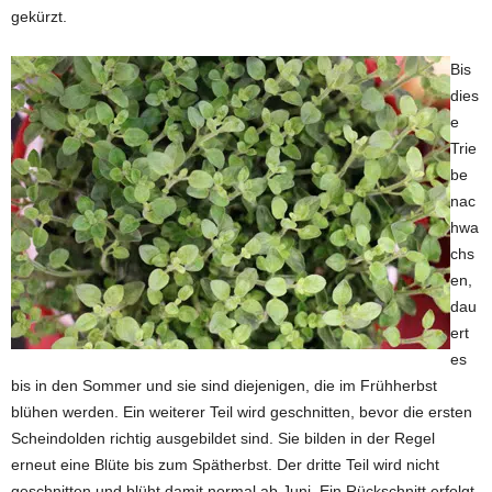
gekürzt.
Bis
dies
e
Trie
be
nac
hwa
chs
en,
dau
ert
es
bis in den Sommer und sie sind diejenigen, die im Frühherbst
blühen werden. Ein weiterer Teil wird geschnitten, bevor die ersten
Scheindolden richtig ausgebildet sind. Sie bilden in der Regel
erneut eine Blüte bis zum Spätherbst. Der dritte Teil wird nicht
geschnitten und blüht damit normal ab Juni. Ein Rückschnitt erfolgt