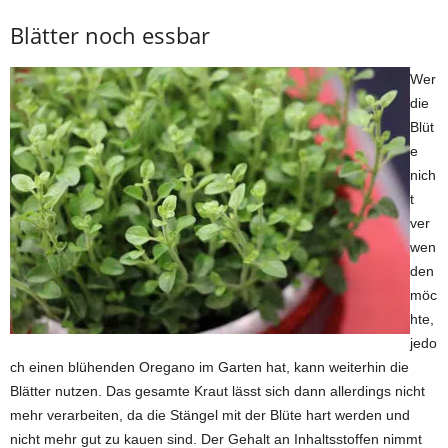
Blätter noch essbar
Wer
die
Blüt
e
nich
t
ver
wen
den
möc
hte,
jedo
ch einen blühenden Oregano im Garten hat, kann weiterhin die
Blätter nutzen. Das gesamte Kraut lässt sich dann allerdings nicht
mehr verarbeiten, da die Stängel mit der Blüte hart werden und
nicht mehr gut zu kauen sind. Der Gehalt an Inhaltsstoffen nimmt