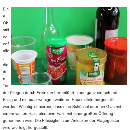
Ein
e
Ob
stfli
eg
enf
alle
,
die
de
n
Tod
der Fliegen durch Ertrinken herbeiführt, kann ganz einfach mit
Essig und ein paar wenigen weiteren Hausmitteln hergestellt
werden. Wichtig ist hierbei, dass eine Schüssel oder ein Glas mit
einem weiten Hals, also eine Falle mit einer großen Öffnung
genommen wird. Die Flüssigkeit zum Anlocken der Plagegeister
wird wie folgt hergestellt: