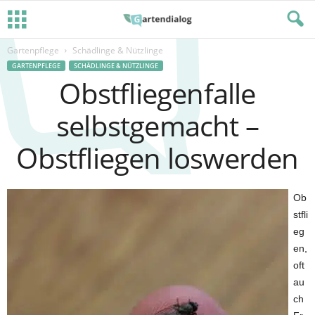
Gartenpflege
Schädlinge & Nützlinge
GARTENPFLEGE
SCHÄDLINGE & NÜTZLINGE
Obstfliegenfalle
selbstgemacht –
Obstfliegen loswerden
Ob
stfli
eg
en,
oft
au
ch