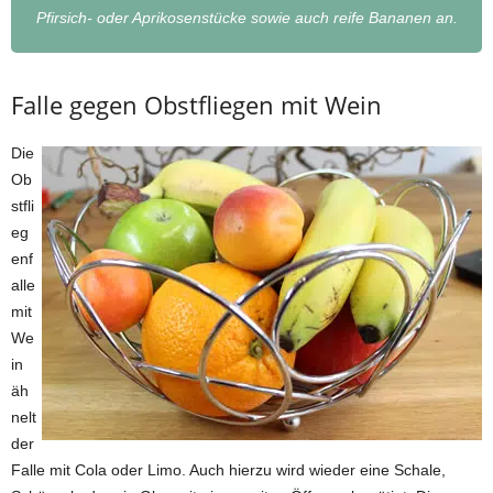
Pfirsich- oder Aprikosenstücke sowie auch reife Bananen an.
Falle gegen Obstfliegen mit Wein
Die
Ob
stfli
eg
enf
alle
mit
We
in
äh
nelt
der
Falle mit Cola oder Limo. Auch hierzu wird wieder eine Schale,