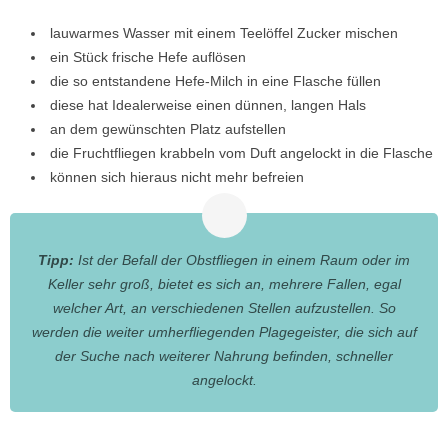
lauwarmes Wasser mit einem Teelöffel Zucker mischen
ein Stück frische Hefe auflösen
die so entstandene Hefe-Milch in eine Flasche füllen
diese hat Idealerweise einen dünnen, langen Hals
an dem gewünschten Platz aufstellen
die Fruchtfliegen krabbeln vom Duft angelockt in die Flasche
können sich hieraus nicht mehr befreien
Tipp:
Ist der Befall der Obstfliegen in einem Raum oder im
Keller sehr groß, bietet es sich an, mehrere Fallen, egal
welcher Art, an verschiedenen Stellen aufzustellen. So
werden die weiter umherfliegenden Plagegeister, die sich auf
der Suche nach weiterer Nahrung befinden, schneller
angelockt.